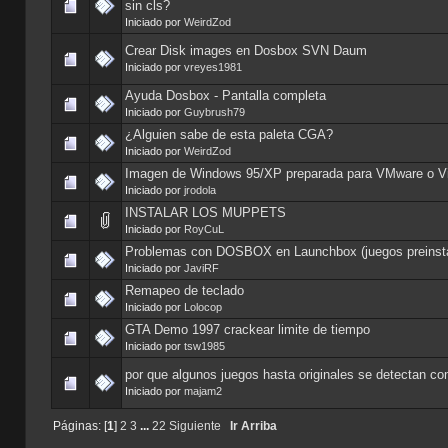
sin cls?
Iniciado por
WeirdZod
Crear Disk images en Dosbox SVN Daum
Iniciado por
vreyes1981
Ayuda Dosbox - Pantalla completa
Iniciado por
Guybrush79
¿Alguien sabe de esta paleta CGA?
Iniciado por
WeirdZod
Imagen de Windows 95/XP preparada para VMware o Vi
Iniciado por
jrodola
INSTALAR LOS MUPPETS
Iniciado por
RoyCuL
Problemas con DOSBOX en Launchbox (juegos preinst
Iniciado por
JaviRF
Remapeo de teclado
Iniciado por
Lolocop
GTA Demo 1997 crackear limite de tiempo
Iniciado por
tsw1985
por que algunos juegos hasta originales se detectan c
Iniciado por
majam2
Páginas: [
1
]
2
3
...
22
Siguiente
Ir Arriba