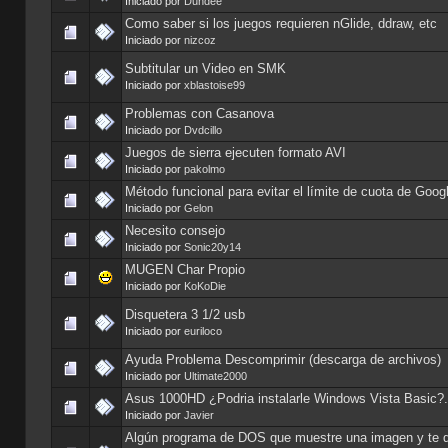
Iniciado por
Dundee
Como saber si los juegos requieren nGlide, ddraw, etc
Iniciado por
nizcoz
Subtitular un Video en SMK
Iniciado por
xblastoise99
Problemas con Casanova
Iniciado por
Dvdcillo
Juegos de sierra ejecuten formato AVI
Iniciado por
pakolmo
Método funcional para evitar el límite de cuota de Goog
Iniciado por
Gelon
Necesito consejo
Iniciado por
Sonic20y14
MUGEN Char Propio
Iniciado por
KoKoDie
Disquetera 3 1/2 usb
Iniciado por
euriloco
Ayuda Problema Descomprimir (descarga de archivos)
Iniciado por
Ultimate2000
Asus 1000HD ¿Podria instalarle Windows Vista Basic?.
Iniciado por
Javier
Algún programa de DOS que muestre una imagen y te d