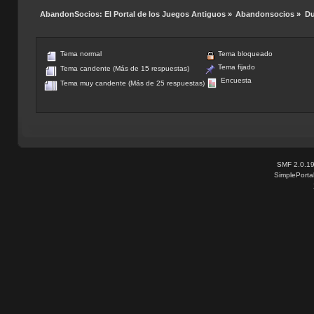
AbandonSocios: El Portal de los Juegos Antiguos
»
Abandonsocios
»
Du
Tema normal
Tema bloqueado
Tema fijado
Tema candente (Más de 15 respuestas)
Encuesta
Tema muy candente (Más de 25 respuestas)
SMF 2.0.1
SimplePorta