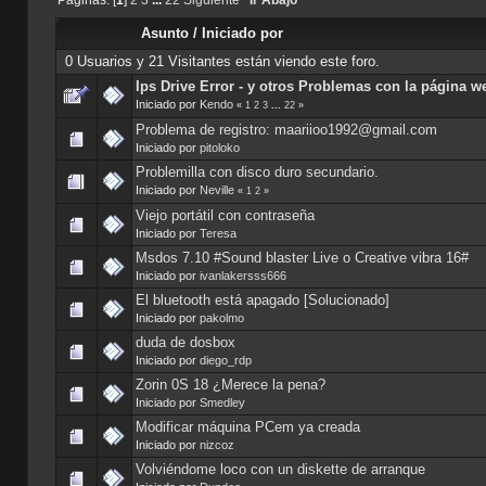
Asunto
/
Iniciado por
0 Usuarios y 21 Visitantes están viendo este foro.
Ips Drive Error - y otros Problemas con la página w
Iniciado por
Kendo
«
1
2
3
...
22
»
Problema de registro: maariioo1992@gmail.com
Iniciado por
pitoloko
Problemilla con disco duro secundario.
Iniciado por
Neville
«
1
2
»
Viejo portátil con contraseña
Iniciado por
Teresa
Msdos 7.10 #Sound blaster Live o Creative vibra 16#
Iniciado por
ivanlakersss666
El bluetooth está apagado [Solucionado]
Iniciado por
pakolmo
duda de dosbox
Iniciado por
diego_rdp
Zorin 0S 18 ¿Merece la pena?
Iniciado por
Smedley
Modificar máquina PCem ya creada
Iniciado por
nizcoz
Volviéndome loco con un diskette de arranque