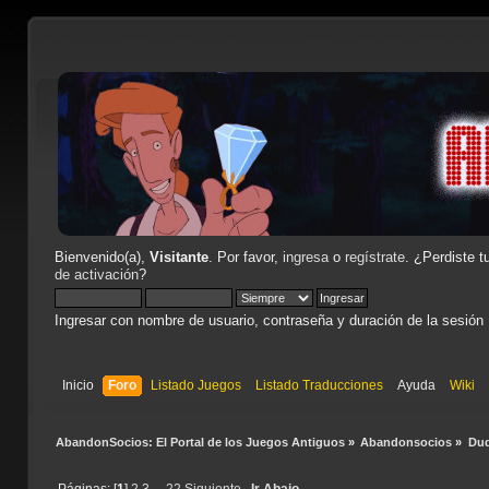
Bienvenido(a),
Visitante
. Por favor,
ingresa
o
regístrate
. ¿Perdiste t
de activación
?
Ingresar con nombre de usuario, contraseña y duración de la sesión
Inicio
Foro
Listado Juegos
Listado Traducciones
Ayuda
Wiki
AbandonSocios: El Portal de los Juegos Antiguos
»
Abandonsocios
»
Dud
Páginas: [
1
]
2
3
...
22
Siguiente
Ir Abajo