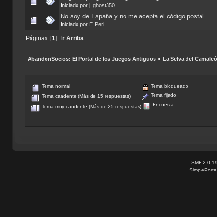
Iniciado por
j_ghost350
No soy de España y no me acepta el código postal
Iniciado por
El Peri
Páginas: [
1
]
Ir Arriba
AbandonSocios: El Portal de los Juegos Antiguos
»
La Selva del Camale
Tema normal
Tema bloqueado
Tema fijado
Tema candente (Más de 15 respuestas)
Encuesta
Tema muy candente (Más de 25 respuestas)
SMF 2.0.1
SimplePorta