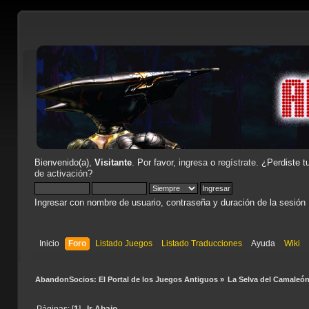
Bienvenido(a),
Visitante
. Por favor,
ingresa
o
regístrate
. ¿Perdiste t
de activación
?
Ingresar con nombre de usuario, contraseña y duración de la sesión
Inicio
Foro
Listado Juegos
Listado Traducciones
Ayuda
Wiki
AbandonSocios: El Portal de los Juegos Antiguos
»
La Selva del Camaleó
Páginas: [
1
]
Ir Abajo