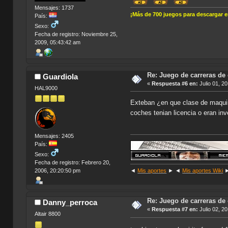
Mensajes: 1737
¡Más de 700 juegos para descargar 
País:
Sexo:
Fecha de registro: Noviembre 25,
2009, 05:43:42 am
Re: Juego de carreras de
Guardiola
«
Respuesta #6 en:
Julio 01, 2
HAL9000
Exteban ¿en que clase de maquina
coches tenian licencia o eran 
Mensajes: 2405
País:
Sexo:
Fecha de registro: Febrero 20,
2006, 20:20:50 pm
◄
Mis aportes
► ◄
Mis aportes Wiki
Re: Juego de carreras de
Danny_perroca
«
Respuesta #7 en:
Julio 02, 2
Altair 8800