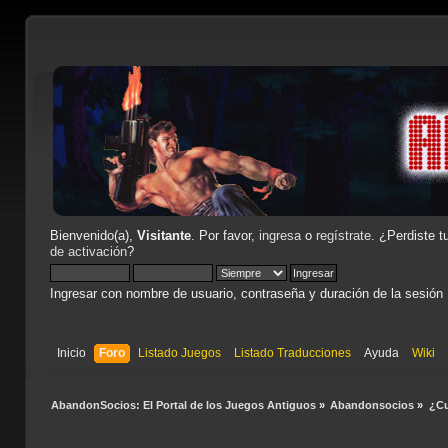
Bienvenido(a),
Visitante
. Por favor,
ingresa
o
regístrate
. ¿Perdiste t
de activación
?
Ingresar con nombre de usuario, contraseña y duración de la sesión
Inicio
Foro
Listado Juegos
Listado Traducciones
Ayuda
Wiki
AbandonSocios: El Portal de los Juegos Antiguos
»
Abandonsocios
»
¿Cu