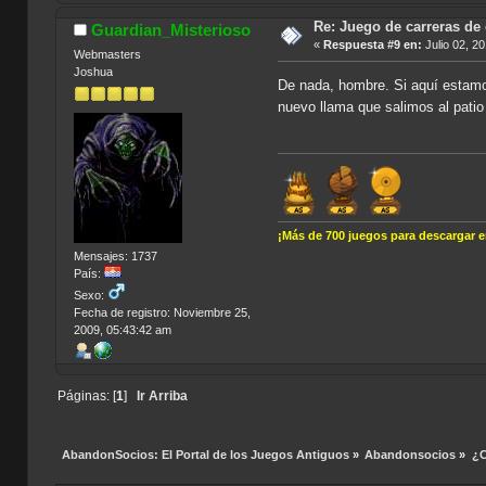
Re: Juego de carreras de
Guardian_Misterioso
«
Respuesta #9 en:
Julio 02, 2
Webmasters
Joshua
De nada, hombre. Si aquí estamo
nuevo llama que salimos al pati
¡Más de 700 juegos para descargar 
Mensajes: 1737
País:
Sexo:
Fecha de registro: Noviembre 25,
2009, 05:43:42 am
Páginas: [
1
]
Ir Arriba
AbandonSocios: El Portal de los Juegos Antiguos
»
Abandonsocios
»
¿C