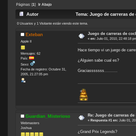
Páginas: [
1
]
Ir Abajo
Autor
Tema: Juego de carreras de 
0 Usuarios y 1 Visitante están viendo este tema.
Juego de carreras de coc
Exteban
«
en:
Julio 01, 2010, 22:48:18 p
Apple II
Hace tiempo vi un juego de carrer
Mensajes: 62
País:
¿Alguien sabe cual es?
Sexo:
Fecha de registro: Octubre 31,
Graciasssssss...........
2005, 21:27:05 pm
Re: Juego de carreras de
Guardian_Misterioso
«
Respuesta #1 en:
Julio 01, 2
Webmasters
Joshua
¿Grand Prix Legends?