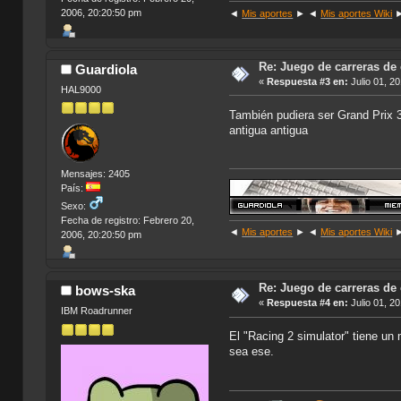
2006, 20:20:50 pm
◄
Mis aportes
► ◄
Mis aportes Wiki
Re: Juego de carreras de
Guardiola
«
Respuesta #3 en:
Julio 01, 2
HAL9000
También pudiera ser Grand Prix 
antigua antigua
Mensajes: 2405
País:
Sexo:
Fecha de registro: Febrero 20,
◄
Mis aportes
► ◄
Mis aportes Wiki
2006, 20:20:50 pm
Re: Juego de carreras de
bows-ska
«
Respuesta #4 en:
Julio 01, 2
IBM Roadrunner
El "Racing 2 simulator" tiene un
sea ese.