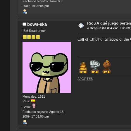
Fecha de registro: Junio 03,
2009, 19:25:04 pm
Re: ¿A qué juego perten
bows-ska
«
Respuesta #54 en:
Julio 08
IBM Roadrunner
Call of Cthulhu: Shadow of the
APORTES
Mensajes: 1351
País:
Sexo:
Fecha de registro: Agosto 13,
2009, 17:01:06 pm