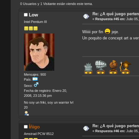
0 Usuarios y 1 Visitante están viendo este tema.
Re: ¿A qué juego perten
Low
«
Respuesta #45 en:
Julio 05
Intel Pentium III
Wiiiii por fin
jeje.
Un poquito de concept art a ver
Mensajes: 900
País:
Sexo:
Fecha de registro: Enero 20,
2008, 23:15:36 pm
No soy un friki, soy un warrior lvl
20
Re: ¿A qué juego perten
Íñigo
«
Respuesta #46 en:
Julio 05
Amstrad PCW 8512