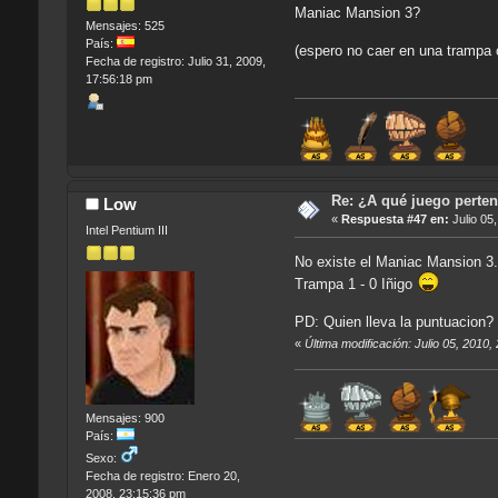
Maniac Mansion 3?
Mensajes: 525
País:
(espero no caer en una trampa
Fecha de registro: Julio 31, 2009,
17:56:18 pm
Re: ¿A qué juego perten
Low
«
Respuesta #47 en:
Julio 05
Intel Pentium III
No existe el Maniac Mansion 3
Trampa 1 - 0 Iñigo
PD: Quien lleva la puntuacion?
«
Última modificación: Julio 05, 2010
Mensajes: 900
País:
Sexo:
Fecha de registro: Enero 20,
2008, 23:15:36 pm