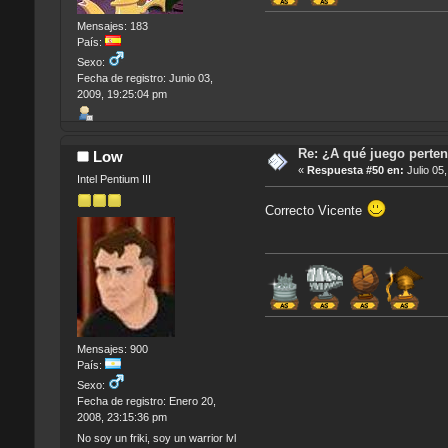
Mensajes: 183
País:
Sexo:
Fecha de registro: Junio 03,
2009, 19:25:04 pm
Re: ¿A qué juego perten
Low
«
Respuesta #50 en:
Julio 05
Intel Pentium III
Correcto Vicente
Mensajes: 900
País:
Sexo:
Fecha de registro: Enero 20,
2008, 23:15:36 pm
No soy un friki, soy un warrior lvl