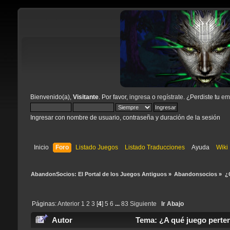
Bienvenido(a),
Visitante
. Por favor,
ingresa
o
regístrate
. ¿Perdiste tu
ema
Ingresar con nombre de usuario, contraseña y duración de la sesión
Inicio
Foro
Listado Juegos
Listado Traducciones
Ayuda
Wiki
AbandonSocios: El Portal de los Juegos Antiguos
»
Abandonsocios
»
¿
Páginas:
Anterior
1
2
3
[
4
]
5
6
...
83
Siguiente
Ir Abajo
Autor
Tema: ¿A qué juego pertene