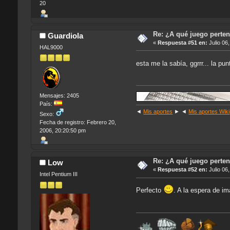
20
Re: ¿A qué juego perten
Guardiola
«
Respuesta #51 en:
Julio 06
HAL9000
esta me la sabía, ggrrr... la pu
Mensajes: 2405
País:
◄
Mis aportes
► ◄
Mis aportes Wiki
Sexo:
Fecha de registro: Febrero 20,
2006, 20:20:50 pm
Re: ¿A qué juego perten
Low
«
Respuesta #52 en:
Julio 06
Intel Pentium III
Perfecto
. A la espera de im