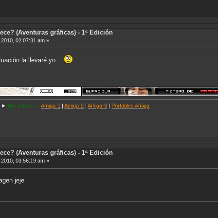
ece? (Aventuras gráficas) - 1ª Edición
, 2010, 02:07:31 am »
ntuación la llevaré yo..
►
Mis videos →
Amiga-1
|
Amiga-2
|
Amiga-3
|
Portables Amiga
ece? (Aventuras gráficas) - 1ª Edición
, 2010, 03:56:19 am »
agen jeje