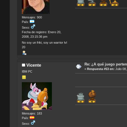
Mensajes: 900
País:
Sexo:
Fecha de registro: Enero 20,
2008, 23:15:36 pm
No soy un friki, soy un warrior lvl
20
Re: ¿A qué juego perten
Vicente
«
Respuesta #53 en:
Julio 08
IBM PC
Mensajes: 183
País:
Sexo: