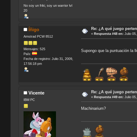
No soy un friki, soy un warrior lvl
20
Re: ¿A qué juego perten
Íñigo
«
Respuesta #48 en:
Julio 05
Amstrad PCW 8512
Mensajes: 525
Supongo que la puntuación la ll
País:
Fecha de registro: Julio 31, 2009,
17:56:18 pm
Re: ¿A qué juego perten
Vicente
«
Respuesta #49 en:
Julio 05
IBM PC
Machinarium?