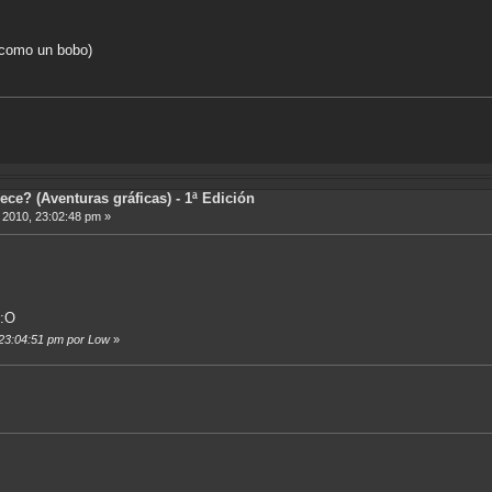
 como un bobo)
ece? (Aventuras gráficas) - 1ª Edición
, 2010, 23:02:48 pm »
.
 :O
, 23:04:51 pm por Low
»