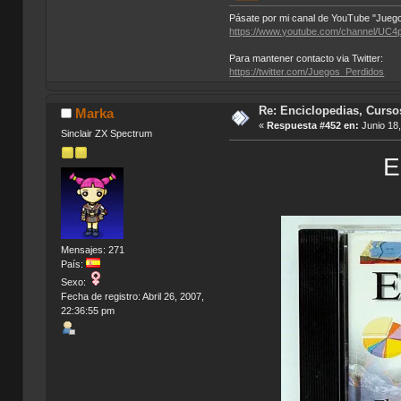
Pásate por mi canal de YouTube "Juego
https://www.youtube.com/channel/
Para mantener contacto via Twitter:
https://twitter.com/Juegos_Perdidos
Re: Enciclopedias, Curso
Marka
«
Respuesta #452 en:
Junio 18,
Sinclair ZX Spectrum
E
Mensajes: 271
País:
Sexo:
Fecha de registro: Abril 26, 2007,
22:36:55 pm