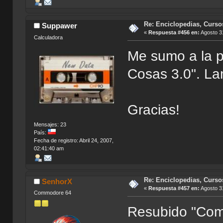
Re: Enciclopedias, Curso
Suppawer
«
Respuesta #456 en:
Agosto 31
Calculadora
Me sumo a la p
Cosas 3.0". Lam
Gracias!
Mensajes: 23
País:
Fecha de registro: Abril 24, 2007,
02:41:40 am
Re: Enciclopedias, Curso
SenhorX
«
Respuesta #457 en:
Agosto 31
Commodore 64
Resubido "Como