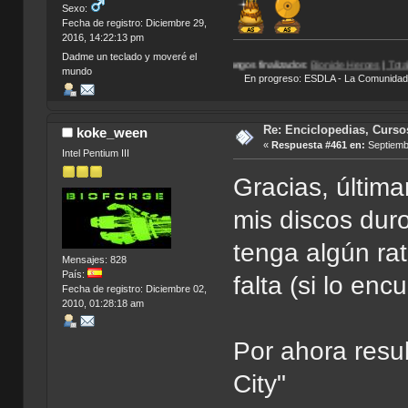
Sexo:
Fecha de registro: Diciembre 29,
2016, 14:22:13 pm
Dadme un teclado y moveré el
Juegos finalizados:
Bionicle Heroes
|
Total Overdose
|
Eg
mundo
En progreso: ESDLA - La Comunidad del 
Re: Enciclopedias, Curso
koke_ween
«
Respuesta #461 en:
Septiembr
Intel Pentium III
Gracias, últim
mis discos du
tenga algún rat
Mensajes: 828
País:
falta (si lo en
Fecha de registro: Diciembre 02,
2010, 01:28:18 am
Por ahora resu
City"