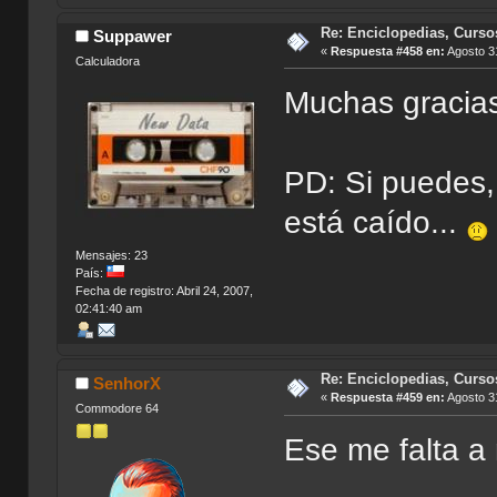
Re: Enciclopedias, Curso
Suppawer
«
Respuesta #458 en:
Agosto 31
Calculadora
Muchas graci
PD: Si puedes, 
está caído...
Mensajes: 23
País:
Fecha de registro: Abril 24, 2007,
02:41:40 am
Re: Enciclopedias, Curso
SenhorX
«
Respuesta #459 en:
Agosto 31
Commodore 64
Ese me falta a