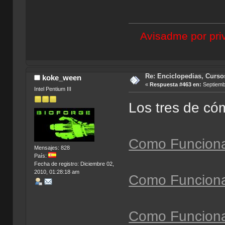
Avisadme por priv
Re: Enciclopedias, Curso
koke_ween
«
Respuesta #463 en:
Septiembr
Intel Pentium III
Los tres de có
Como Funciona
Mensajes: 828
País:
Fecha de registro: Diciembre 02,
2010, 01:28:18 am
Como Funciona
Como Funciona