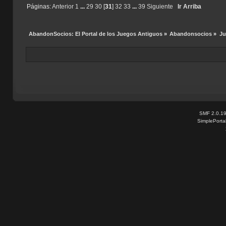
Páginas:
Anterior
1
...
29
30
[
31
]
32
33
...
39
Siguiente
Ir Arriba
AbandonSocios: El Portal de los Juegos Antiguos
»
Abandonsocios
»
Ju
SMF 2.0.1
SimplePorta