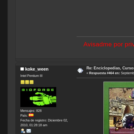
Avisadme por priv
Re: Enciclopedias, Curso
koke_ween
«
Respuesta #464 en:
Septiembr
Intel Pentium III
Mensajes: 828
País:
Fecha de registro: Diciembre 02,
2010, 01:28:18 am