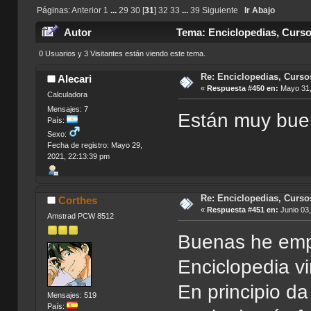
Páginas:
Anterior
1
...
29
30
[
31
]
32
33
...
39
Siguiente
Ir Abajo
Autor
Tema: Enciclopedias, Curso
0 Usuarios y 3 Visitantes están viendo este tema.
Re: Enciclopedias, Curso
Alecari
«
Respuesta #450 en:
Mayo 31,
Calculadora
Mensajes: 7
Están muy buen
País:
Sexo:
Fecha de registro: Mayo 29,
2021, 22:13:39 pm
Re: Enciclopedias, Curso
Corthes
«
Respuesta #451 en:
Junio 03,
Amstrad PCW 8512
Buenas he emp
Enciclopedia vi
En principio da
Mensajes: 519
País: