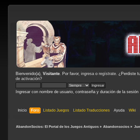
Bienvenido(a),
Visitante
. Por favor,
ingresa
o
regístrate
. ¿Perdiste t
de activación
?
Ingresar con nombre de usuario, contraseña y duración de la sesión
Inicio
Foro
Listado Juegos
Listado Traducciones
Ayuda
Wiki
AbandonSocios: El Portal de los Juegos Antiguos
»
Abandonsocios
»
Ju