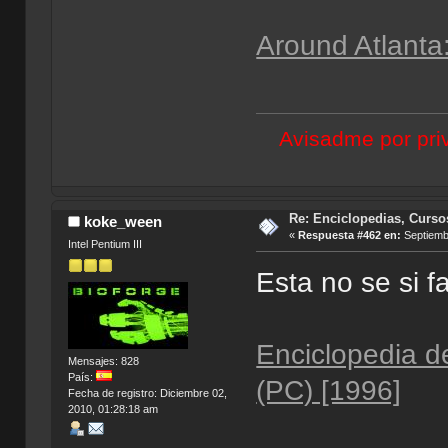
Around Atlanta
Avisadme por priv
Re: Enciclopedias, Curso
koke_ween
«
Respuesta #462 en:
Septiembr
Intel Pentium III
Esta no se si f
Enciclopedia de
Mensajes: 828
País:
(PC) [1996]
Fecha de registro: Diciembre 02,
2010, 01:28:18 am