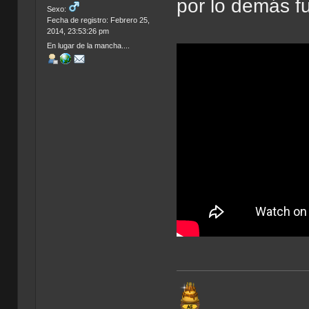
por lo demás f
Sexo:
Fecha de registro: Febrero 25,
2014, 23:53:26 pm
En lugar de la mancha....