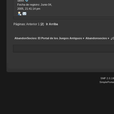
Sexo:
Fecha de registro: Junio 04,
2005, 21:41:14 pm
Páginas:
Anterior
1
[
2
]
Ir Arriba
AbandonSocios: El Portal de los Juegos Antiguos
»
Abandonsocios
»
¿C
SMF 2.0.1
SimplePorta