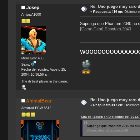
Re: Uno juego muy raro d
Josep
«
Respuesta #16 en:
Diciembre 
Amiga A1000
Supongo que Phantom 2040 no ser
[Game Gear] Phantom 2040
woooooooooooooo
Mensajes: 435
Sexo:
Fecha de registro: Agosto 25,
2004, 10:36:56 am
The dirtiest player in the game.
Re: Uno juego muy raro d
AnimalBear
«
Respuesta #17 en:
Diciembre 
Amstrad PCW 8512
Cita de: Josep en Diciembre 09, 2012,
Supongo que Phantom 2040 no será,
[Game Gear] Phantom 2040