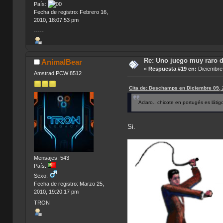
País:
Fecha de registro: Febrero 16,
2010, 18:07:53 pm
-----
Re: Uno juego muy raro d
AnimalBear
«
Respuesta #19 en:
Diciembre 
Amstrad PCW 8512
Cita de: Deschamps en Diciembre 09, 
Aclaro.. chicote en portugés es látig
Si.
Mensajes: 543
País:
Sexo:
Fecha de registro: Marzo 25,
2010, 19:20:17 pm
TRON