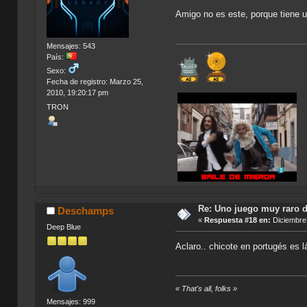
Amigo no es este, porque tiene 
Mensajes: 543
País:
Sexo:
Fecha de registro: Marzo 25,
2010, 19:20:17 pm
TRON
Re: Uno juego muy raro d
Deschamps
«
Respuesta #18 en:
Diciembre 
Deep Blue
Aclaro.. chicote en portugés es l
« That's all, folks »
Mensajes: 999