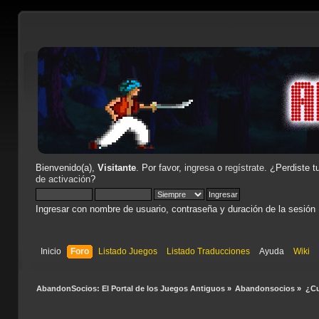
Bienvenido(a),
Visitante
. Por favor,
ingresa
o
regístrate
. ¿Perdiste t
de activación
?
Ingresar con nombre de usuario, contraseña y duración de la sesión
Inicio
Foro
Listado Juegos
Listado Traducciones
Ayuda
Wiki
AbandonSocios: El Portal de los Juegos Antiguos
»
Abandonsocios
»
¿Cu