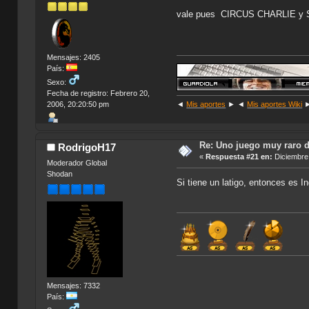
vale pues CIRCUS CHARLIE y 
Mensajes: 2405
País:
Sexo:
Fecha de registro: Febrero 20,
2006, 20:20:50 pm
◄
Mis aportes
► ◄
Mis aportes Wiki
Re: Uno juego muy raro d
RodrigoH17
«
Respuesta #21 en:
Diciembre 
Moderador Global
Shodan
Si tiene un latigo, entonces es In
Mensajes: 7332
País: