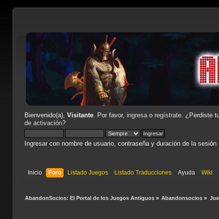
Bienvenido(a),
Visitante
. Por favor,
ingresa
o
regístrate
. ¿Perdiste t
de activación
?
Ingresar con nombre de usuario, contraseña y duración de la sesión
Inicio
Foro
Listado Juegos
Listado Traducciones
Ayuda
Wiki
AbandonSocios: El Portal de los Juegos Antiguos
»
Abandonsocios
»
Ju