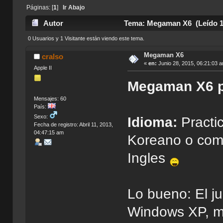
Páginas: [
1
]
Ir Abajo
Autor
Tema: Megaman X6 (Leído 1
0 Usuarios y 1 Visitante están viendo este tema.
Megaman X6
cralso
«
en:
Junio 28, 2015, 06:21:03 
Apple II
Megaman X6 
Mensajes: 60
País:
Sexo:
Idioma:
Practi
Fecha de registro: Abril 11, 2013,
04:47:15 am
Koreano o como
Ingles
Lo bueno: El j
Windows XP, me