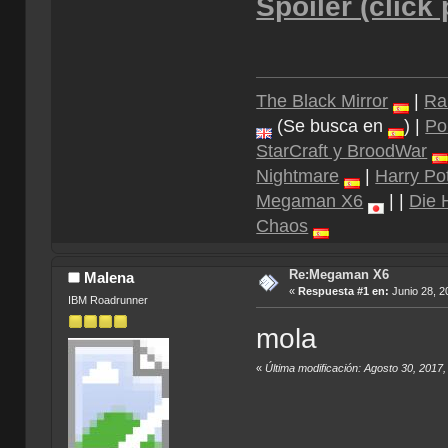
Spoiler (click
The Black Mirror
|
Ra
(Se busca en
) |
Po
StarCraft y BroodWar
Nightmare
|
Harry Pot
Megaman X6
| |
Die 
Chaos
Re:Megaman X6
Malena
«
Respuesta #1 en:
Junio 28, 2
IBM Roadrunner
mola
«
Última modificación: Agosto 30, 2017