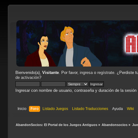
Bienvenido(a),
Visitante
. Por favor,
ingresa
o
regístrate
. ¿Perdiste t
de activación
?
Ingresar con nombre de usuario, contraseña y duración de la sesión
Inicio
Foro
Listado Juegos
Listado Traducciones
Ayuda
Wiki
AbandonSocios: El Portal de los Juegos Antiguos
»
Abandonsocios
»
Ju