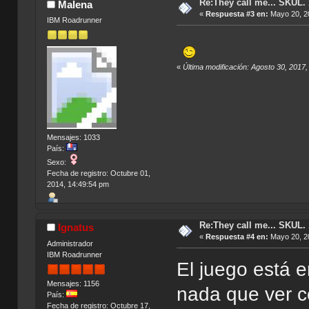
Re:They call me... SKUL.
Malena
«
Respuesta #3 en:
Mayo 20, 20
IBM Roadrunner
«
Última modificación: Agosto 30, 2017
Mensajes: 1033
País:
Sexo:
Fecha de registro: Octubre 01,
2014, 14:49:54 pm
Re:They call me... SKUL.
Ignatus
«
Respuesta #4 en:
Mayo 20, 20
Administrador
IBM Roadrunner
El juego está e
Mensajes: 1156
nada que ver c
País:
Fecha de registro: Octubre 17,