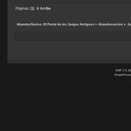
Páginas: [
1
]
Ir Arriba
AbandonSocios: El Portal de los Juegos Antiguos
»
Abandonsocios
»
Ju
SMF 2.0.1
SimplePorta