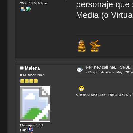
personaje que 
2005, 16:40:58 pm
Media (o Virtua
Re:They call me... SKUL.
Malena
«
Respuesta #5 en:
Mayo 20, 20
IBM Roadrunner
«
Última modificación: Agosto 30, 2017
Mensajes: 1033
País: