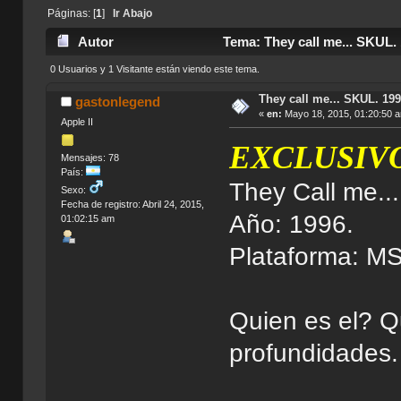
Páginas: [
1
]
Ir Abajo
Autor
Tema: They call me... SKUL.
0 Usuarios y 1 Visitante están viendo este tema.
They call me... SKUL. 19
gastonlegend
«
en:
Mayo 18, 2015, 01:20:50 
Apple II
EXCLUSIV
Mensajes: 78
País:
They Call me..
Sexo:
Fecha de registro: Abril 24, 2015,
Año: 1996.
01:02:15 am
Plataforma: M
Quien es el? Qu
profundidades.