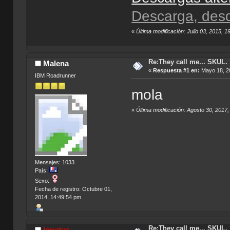
Descarga, des
«
Última modificación: Julio 03, 2015, 
Re:They call me... SKUL.
Malena
«
Respuesta #1 en:
Mayo 18, 20
IBM Roadrunner
mola
«
Última modificación: Agosto 30, 2017
Mensajes: 1033
País:
Sexo:
Fecha de registro: Octubre 01,
2014, 14:49:54 pm
Re:They call me... SKUL.
Ignatus