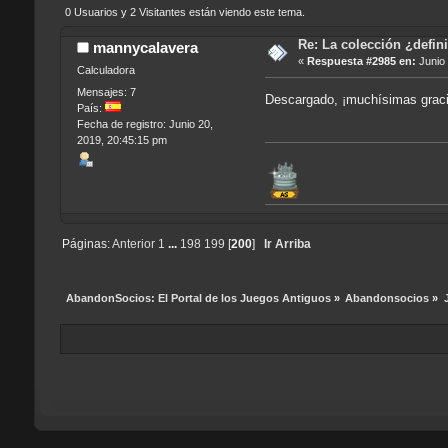
0 Usuarios y 2 Visitantes están viendo este tema.
Re: La colección ¿defin
mannycalavera
«
Respuesta #2985 en:
Junio 
Calculadora
Mensajes: 7
Descargado, ¡muchísimas grac
País:
Fecha de registro: Junio 20,
2019, 20:45:15 pm
Páginas:
Anterior
1
...
198
199
[
200
]
Ir Arriba
AbandonSocios: El Portal de los Juegos Antiguos
»
Abandonsocios
»