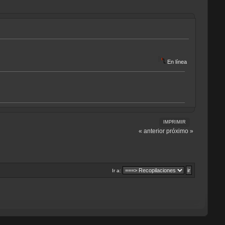
En línea
IMPRIMIR
« anterior
próximo »
Ir a: