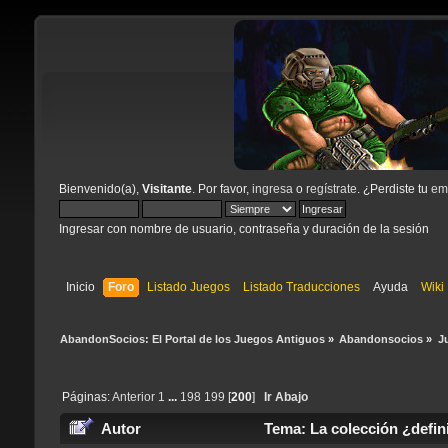
Bienvenido(a),
Visitante
. Por favor,
ingresa
o
regístrate
. ¿Perdiste tu
ema
Ingresar con nombre de usuario, contraseña y duración de la sesión
Inicio
Foro
Listado Juegos
Listado Traducciones
Ayuda
Wiki
AbandonSocios: El Portal de los Juegos Antiguos
»
Abandonsocios
»
J
Páginas:
Anterior
1
...
198
199
[
200
]
Ir Abajo
Autor
Tema: La colección ¿defin