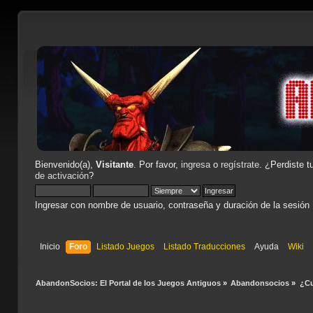
Bienvenido(a),
Visitante
. Por favor,
ingresa
o
regístrate
. ¿Perdiste t
de activación
?
Ingresar con nombre de usuario, contraseña y duración de la sesión
Inicio
Foro
Listado Juegos
Listado Traducciones
Ayuda
Wiki
AbandonSocios: El Portal de los Juegos Antiguos
»
Abandonsocios
»
¿Cu