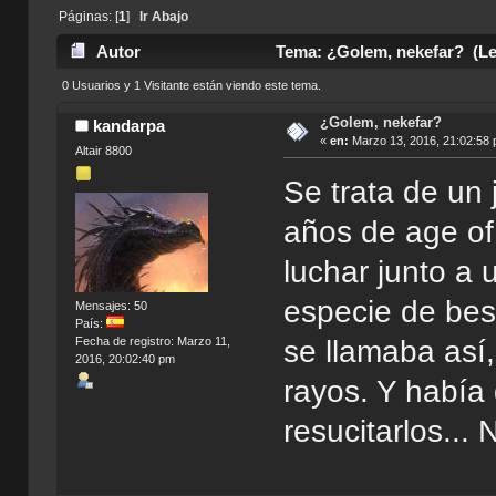
Páginas: [
1
]
Ir Abajo
Autor
Tema: ¿Golem, nekefar? (Le
0 Usuarios y 1 Visitante están viendo este tema.
¿Golem, nekefar?
kandarpa
«
en:
Marzo 13, 2016, 21:02:58 
Altair 8800
Se trata de un 
años de age of
luchar junto a
especie de best
Mensajes: 50
País:
Fecha de registro: Marzo 11,
se llamaba así
2016, 20:02:40 pm
rayos. Y había
resucitarlos...