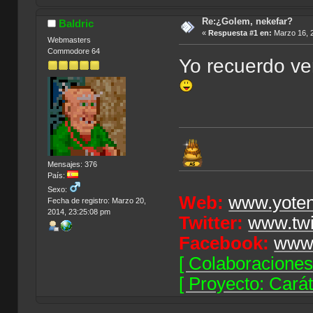
Re:¿Golem, nekefar?
Baldric
«
Respuesta #1 en:
Marzo 16, 2
Webmasters
Commodore 64
Yo recuerdo ve
Mensajes: 376
País:
Sexo:
Web:
www.yoten
Fecha de registro: Marzo 20,
2014, 23:25:08 pm
Twitter:
www.twi
Facebook:
www.
[ Colaboraciones
[ Proyecto: Car