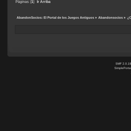
Páginas: [
1
]
Ir Arriba
AbandonSocios: El Portal de los Juegos Antiguos
»
Abandonsocios
»
¿C
SMF 2.0.1
SimplePorta