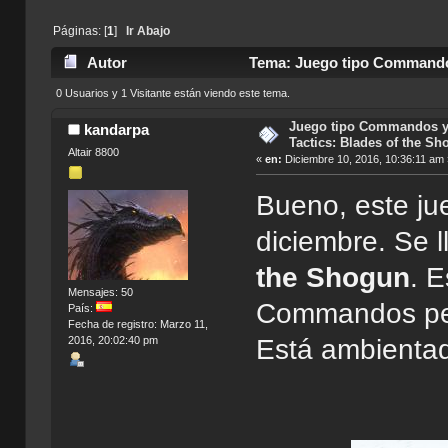
Páginas: [
1
]
Ir Abajo
Autor
Tema: Juego tipo Commandos
(Leído 5655 veces)
0 Usuarios y 1 Visitante están viendo este tema.
Juego tipo Commandos y
kandarpa
Tactics: Blades of the Sh
Altair 8800
«
en:
Diciembre 10, 2016, 10:36:11 am
Bueno, este ju
diciembre. Se 
the Shogun
. E
Mensajes: 50
Commandos per
País:
Fecha de registro: Marzo 11,
2016, 20:02:40 pm
Está ambientad