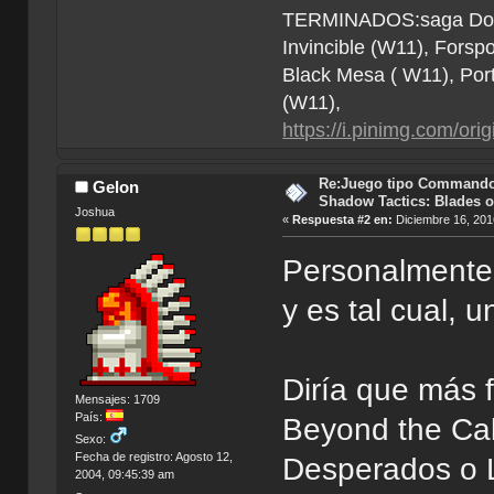
TERMINADOS:saga Doom (
Invincible (W11), Forsp
Black Mesa ( W11), Por
(W11),
https://i.pinimg.com/o
Re:Juego tipo Commando
Gelon
Shadow Tactics: Blades o
Joshua
«
Respuesta #2 en:
Diciembre 16, 201
Personalmente
y es tal cual,
Diría que más 
Mensajes: 1709
País:
Beyond the Call
Sexo:
Fecha de registro: Agosto 12,
Desperados o 
2004, 09:45:39 am