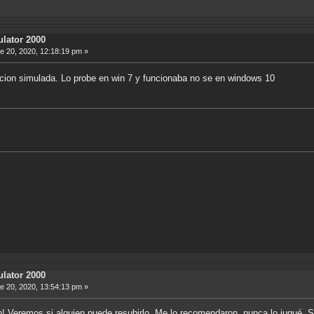
ulator 2000
 20, 2020, 12:18:19 pm »
acion simulada. Lo probe en win 7 y funcionaba no se en windows 10
ulator 2000
 20, 2020, 13:54:13 pm »
ón! Veremos si alguien puede resubirlo. Me lo recomendaron, nunca lo jugué. 