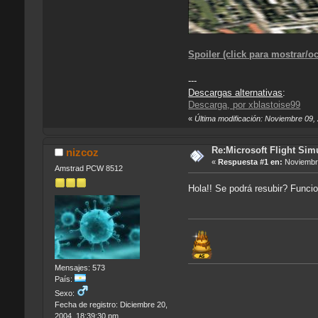
Spoiler (click para mostrar/oc
---
Descargas alternativas
:
Descarga, por xblastoise99
«
Última modificación: Noviembre 09,
Re:Microsoft Flight Sim
nizcoz
«
Respuesta #1 en:
Noviembre
Amstrad PCW 8512
Hola!! Se podrá resubir? Func
Mensajes: 573
País:
Sexo:
Fecha de registro: Diciembre 20,
2004, 18:39:30 pm