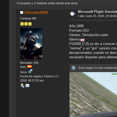
0 Usuarios y 1 Visitante están viendo este tema.
Microsoft Flight Simula
Ultimate2000
«
en:
Junio 25, 2018, 19:18:06
Compaq 386
Año:1999
Formato:ISO
Género: Simulación,vuelo
Idioma:
FS2000 (7,0) se dio a conocer 
"normal" y un "pro" versión co
decepcionados cuando se descu
necesario disponer para obtene
Mensajes: 691
País:
Esta imagen ha sido redimensio
Sexo:
Fecha de registro: Febrero 17,
2018, 09:27:03 am