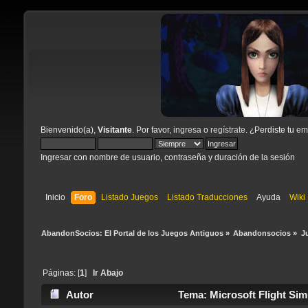
Bienvenido(a),
Visitante
. Por favor,
ingresa
o
regístrate
. ¿Perdiste tu
ema
Ingresar con nombre de usuario, contraseña y duración de la sesión
Inicio
Foro
Listado Juegos
Listado Traducciones
Ayuda
Wiki
AbandonSocios: El Portal de los Juegos Antiguos
»
Abandonsocios
»
J
Páginas: [
1
]
Ir Abajo
Autor
Tema: Microsoft Flight Sim