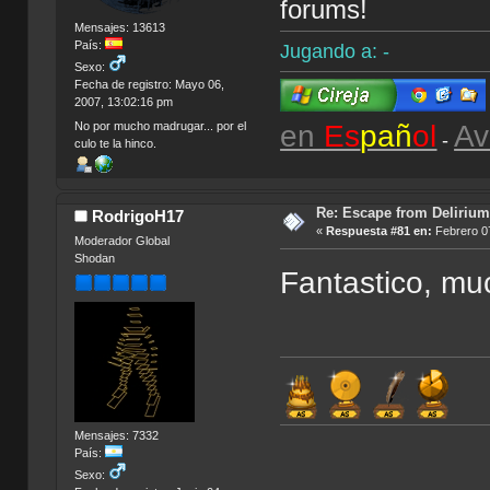
forums!
Mensajes: 13613
País:
Jugando a: -
Sexo:
Fecha de registro: Mayo 06,
2007, 13:02:16 pm
en
Es
pañ
ol
Av
No por mucho madrugar... por el
-
culo te la hinco.
Re: Escape from Delirium 
RodrigoH17
«
Respuesta #81 en:
Febrero 07
Moderador Global
Shodan
Fantastico, mu
Mensajes: 7332
País:
Sexo: