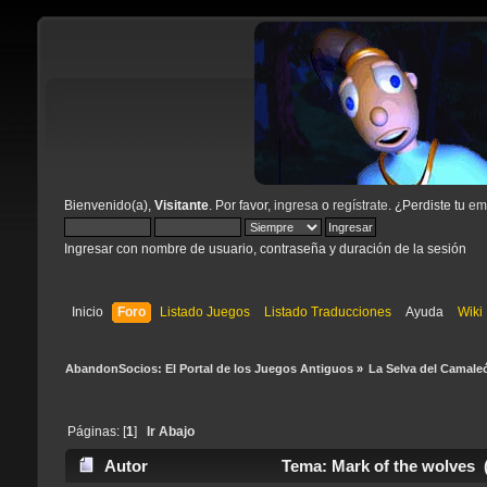
Bienvenido(a),
Visitante
. Por favor,
ingresa
o
regístrate
. ¿Perdiste tu
ema
Ingresar con nombre de usuario, contraseña y duración de la sesión
Inicio
Foro
Listado Juegos
Listado Traducciones
Ayuda
Wiki
AbandonSocios: El Portal de los Juegos Antiguos
»
La Selva del Camale
Páginas: [
1
]
Ir Abajo
Autor
Tema: Mark of the wolves (