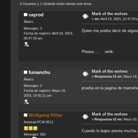
0 Usuarios y 1 Visitante están viendo este tema.
Mark of the wolves
cayrod
«
en:
Abril 19, 2003, 22:47:03 
Ábaco
Mensajes: 3
Quien me podria decir de algun
Fecha de registro: Abril 19, 2003,
08:47:30 am
Please.... :wink:
Mark of the wolves
fumanchu
«
Respuesta #1 en:
Mayo 19, 
Ábaco
Mensajes: 2
prueba en la pagina de mamefan
Fecha de registro: Mayo 19,
2003, 19:50:21 pm
Mark of the wolves
Wolfgang Ritter
«
Respuesta #2 en:
Mayo 20, 
Amstrad PCW 8512
Cuando lo bajes presta mucha a
Mensajes: 583