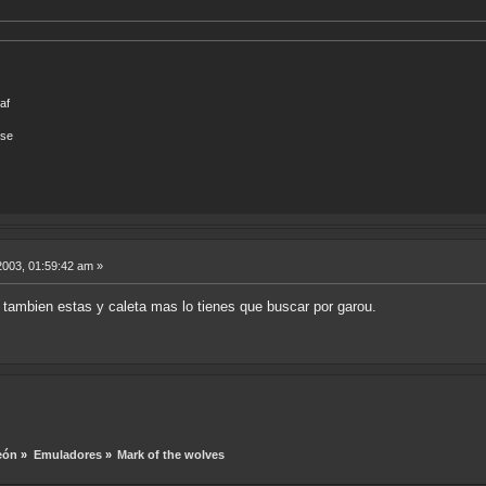
af
sse
2003, 01:59:42 am »
 tambien estas y caleta mas lo tienes que buscar por garou.
eón
»
Emuladores
»
Mark of the wolves