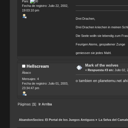
País:
Fecha de registro: Julio 22, 2002,
19:03:10 pm
Drei Drachen,
Drei Drachen kriechen in meinen Schl
Die Seele wolln sie lebendig zum Fra
Feurigen Atems, gespaltener Zunge
geniessen sie jedes Mahl.
Mark of the wolves
Hellscream
«
Respuesta #3 en:
Julio 02, 
Ábaco
Mensajes: 4
o tambien en planetemu.net ahi
Fecha de registro: Julio 01, 2003,
23:34:47 pm
Páginas: [
1
]
Ir Arriba
AbandonSocios: El Portal de los Juegos Antiguos
»
La Selva del Camal