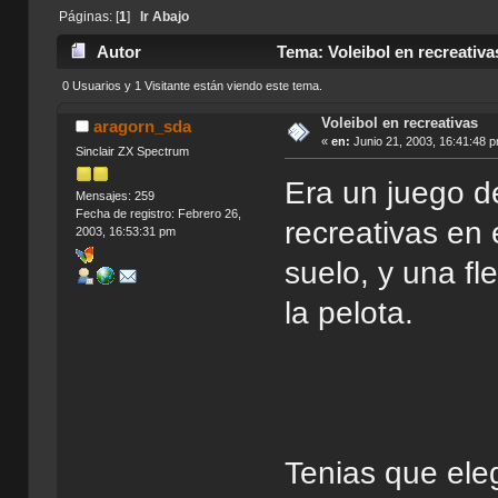
Páginas: [
1
]
Ir Abajo
Autor
Tema: Voleibol en recreativa
0 Usuarios y 1 Visitante están viendo este tema.
Voleibol en recreativas
aragorn_sda
«
en:
Junio 21, 2003, 16:41:48 
Sinclair ZX Spectrum
Era un juego de
Mensajes: 259
Fecha de registro: Febrero 26,
recreativas en e
2003, 16:53:31 pm
suelo, y una fl
la pelota.
Tenias que eleg