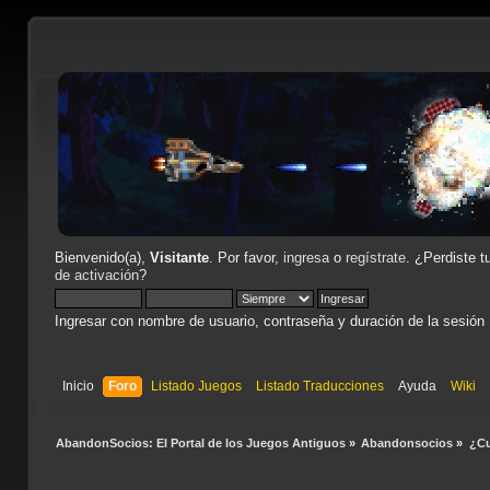
Bienvenido(a),
Visitante
. Por favor,
ingresa
o
regístrate
. ¿Perdiste t
de activación
?
Ingresar con nombre de usuario, contraseña y duración de la sesión
Inicio
Foro
Listado Juegos
Listado Traducciones
Ayuda
Wiki
AbandonSocios: El Portal de los Juegos Antiguos
»
Abandonsocios
»
¿Cu