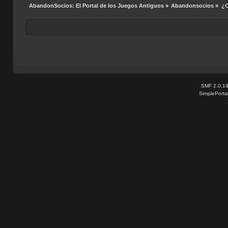
AbandonSocios: El Portal de los Juegos Antiguos
»
Abandonsocios
»
¿C
SMF 2.0.1
SimplePorta