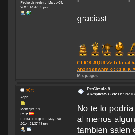
Fecha de registro: Marzo 05,
2007, 14:47:05 pm
gracias!
CLICK AQUI >> Tutorial b
abandonware << CLICK 
Mis juegos
Re:Circulo 8
b0rt
«
Respuesta #2 en:
Octubre 03,
Apple II
No te lo podrí
Mensajes: 99
País:
al menos algun
Fecha de registro: Mayo 08,
2014, 21:37:48 pm
también salen 