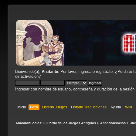
Bienvenido(a),
Visitante
. Por favor,
ingresa
o
regístrate
. ¿Perdiste t
de activación
?
Ingresar con nombre de usuario, contraseña y duración de la sesión
Inicio
Foro
Listado Juegos
Listado Traducciones
Ayuda
Wiki
AbandonSocios: El Portal de los Juegos Antiguos
»
Abandonsocios
»
Ju