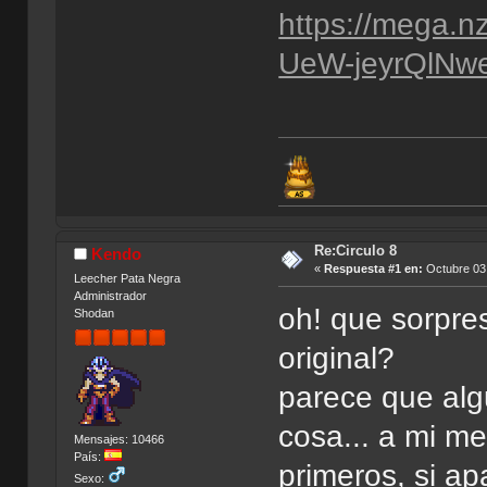
https://mega.
UeW-jeyrQlNw
Re:Circulo 8
Kendo
«
Respuesta #1 en:
Octubre 03,
Leecher Pata Negra
Administrador
oh! que sorpres
Shodan
original?
parece que alg
cosa... a mi m
Mensajes: 10466
País:
primeros, si ap
Sexo: