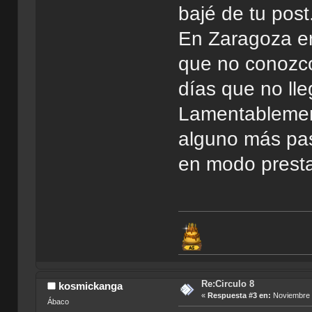
bajé de tu post
En Zaragoza er
que no conozco
días que no lle
Lamentablemen
alguno más pas
en modo prest
Re:Circulo 8
kosmickanga
«
Respuesta #3 en:
Noviembre 1
Ábaco