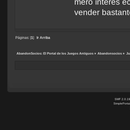
mero interés e
vender bastant
Páginas: [
1
]
Ir Arriba
AbandonSocios: El Portal de los Juegos Antiguos
»
Abandonsocios
»
Ju
SMF 2.0.1
SimplePorta