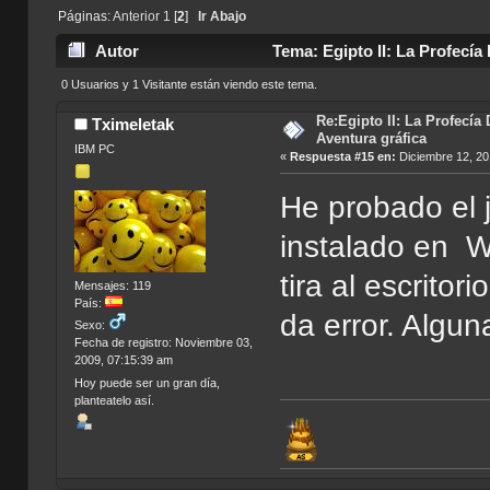
Páginas:
Anterior
1
[
2
]
Ir Abajo
Autor
Tema: Egipto II: La Profecía 
0 Usuarios y 1 Visitante están viendo este tema.
Re:Egipto II: La Profecía 
Tximeletak
Aventura gráfica
IBM PC
«
Respuesta #15 en:
Diciembre 12, 20
He probado el 
instalado en W 
tira al escritor
Mensajes: 119
País:
da error. Algun
Sexo:
Fecha de registro: Noviembre 03,
2009, 07:15:39 am
Hoy puede ser un gran día,
planteatelo así.