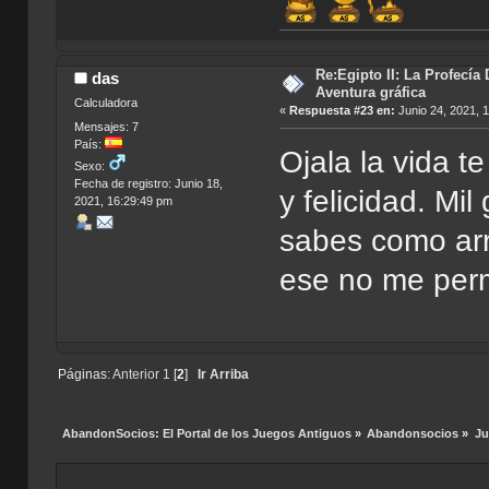
Re:Egipto II: La Profecía 
das
Aventura gráfica
Calculadora
«
Respuesta #23 en:
Junio 24, 2021, 
Mensajes: 7
País:
Ojala la vida t
Sexo:
Fecha de registro: Junio 18,
y felicidad. Mil
2021, 16:29:49 pm
sabes como ar
ese no me perm
Páginas:
Anterior
1
[
2
]
Ir Arriba
AbandonSocios: El Portal de los Juegos Antiguos
»
Abandonsocios
»
Ju