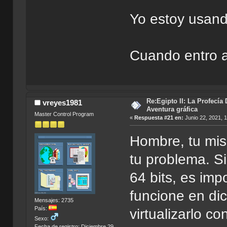
Yo estoy usan
Cuando entro 
Re:Egipto II: La Profecía 
vreyes1981
Aventura gráfica
Master Control Program
«
Respuesta #21 en:
Junio 22, 2021, 
Hombre, tu mis
tu problema. S
64 bits, es imp
funcione en di
Mensajes: 2735
País:
virtualizarlo c
Sexo:
Fecha de registro: Diciembre 29,