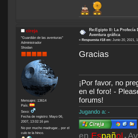
Re:Egipto II: La Profecía 
cireja
Aventura gráfica
"Guardián de las aventuras"
«
Respuesta #18 en:
Junio 20, 2021, 
Administrador
Shodan
Gracias
¡Por favor, no pr
en el foro! - Plea
forums!
Mensajes: 13614
País:
Jugando a: -
Sexo:
Fecha de registro: Mayo 06,
2007, 13:02:16 pm
No por mucho madrugar... por el
en
Es
pañ
ol
Av
culo te la hinco.
-