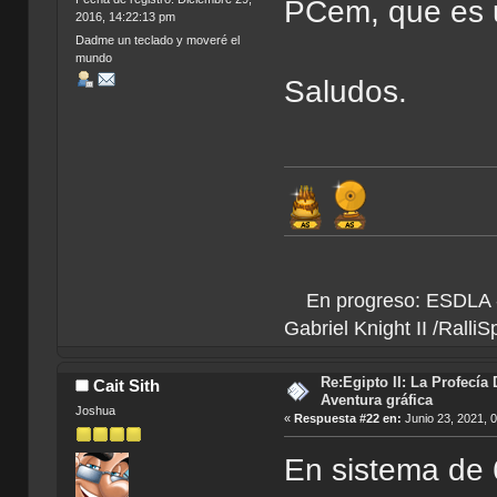
PCem, que es 
2016, 14:22:13 pm
Dadme un teclado y moveré el
mundo
Saludos.
Juegos 
En progreso: ESDLA - L
Gabriel Knight II /Ralli
Re:Egipto II: La Profecía 
Cait Sith
Aventura gráfica
Joshua
«
Respuesta #22 en:
Junio 23, 2021, 
En sistema de 6