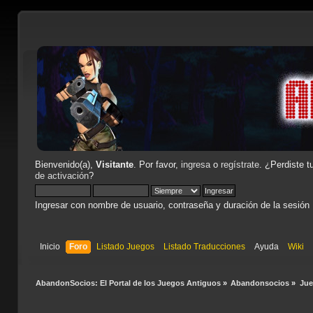
Bienvenido(a),
Visitante
. Por favor,
ingresa
o
regístrate
. ¿Perdiste t
de activación
?
Ingresar con nombre de usuario, contraseña y duración de la sesión
Inicio
Foro
Listado Juegos
Listado Traducciones
Ayuda
Wiki
AbandonSocios: El Portal de los Juegos Antiguos
»
Abandonsocios
»
Ju