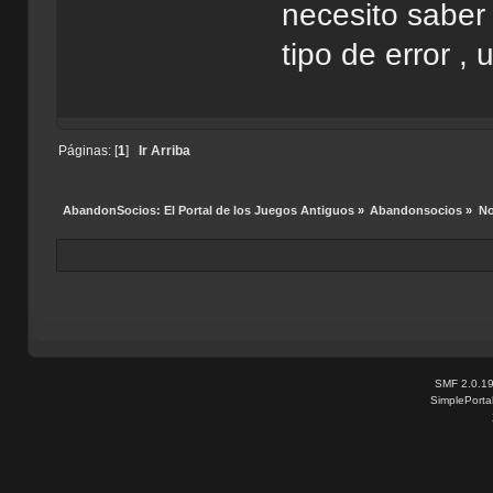
necesito saber 
tipo de error ,
Páginas: [
1
]
Ir Arriba
AbandonSocios: El Portal de los Juegos Antiguos
»
Abandonsocios
»
No
SMF 2.0.1
SimplePorta