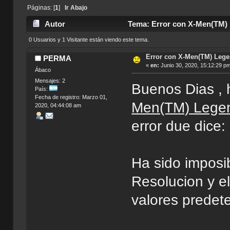
Páginas: [
1
]
Ir Abajo
Autor
Tema: Error con X-Men(TM) 
0 Usuarios y 1 Visitante están viendo este tema.
Error con X-Men(TM) Lege
PERMA
«
en:
Junio 30, 2020, 15:12:29 p
Ábaco
Mensajes: 2
Buenos Dias , 
País:
Fecha de registro: Marzo 01,
Men(TM) Lege
2020, 04:44:08 am
error due dice
Ha sido imposib
Resolucion y e
valores predet