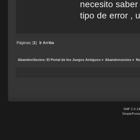
necesito saber 
tipo de error ,
Páginas: [
1
]
Ir Arriba
AbandonSocios: El Portal de los Juegos Antiguos
»
Abandonsocios
»
No
SMF 2.0.1
SimplePorta