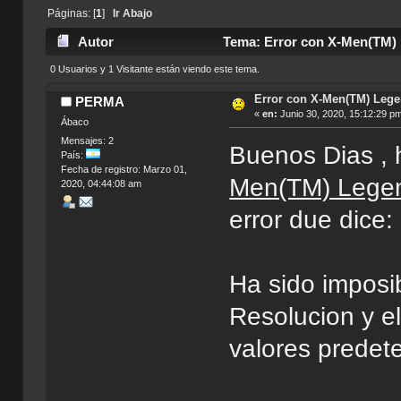
Páginas: [
1
]
Ir Abajo
Autor
Tema: Error con X-Men(TM) 
0 Usuarios y 1 Visitante están viendo este tema.
Error con X-Men(TM) Lege
PERMA
«
en:
Junio 30, 2020, 15:12:29 p
Ábaco
Mensajes: 2
Buenos Dias , 
País:
Fecha de registro: Marzo 01,
Men(TM) Lege
2020, 04:44:08 am
error due dice
Ha sido imposib
Resolucion y e
valores predet