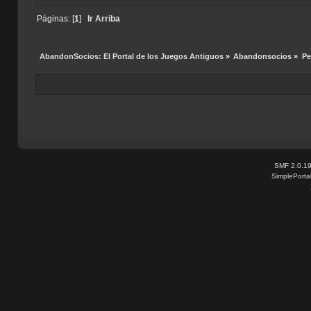
Páginas: [
1
]
Ir Arriba
AbandonSocios: El Portal de los Juegos Antiguos
»
Abandonsocios
»
Pe
SMF 2.0.1
SimplePorta