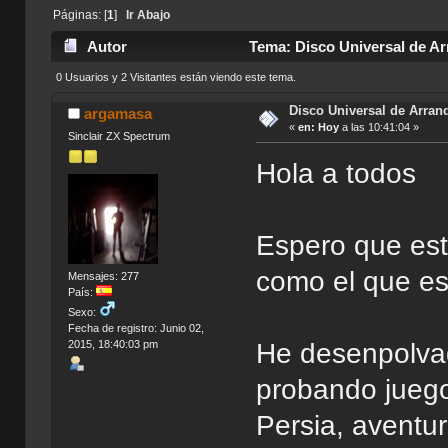
Páginas: [
1
]
Ir Abajo
Autor
Tema: Disco Universal de Ar
0 Usuarios y 2 Visitantes están viendo este tema.
Disco Universal de Arran
argamasa
«
en:
Hoy
a las 10:41:04 »
Sinclair ZX Spectrum
Hola a todos
Espero que est
como el que e
Mensajes: 277
País:
Sexo:
Fecha de registro: Junio 02,
2015, 18:40:03 pm
He desenpolva
probando juego
Persia, aventu