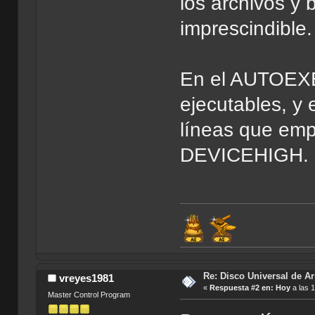
los archivos y 
imprescindible.
En el AUTOEXE
ejecutables, y
líneas que em
DEVICEHIGH.
Re: Disco Universal de A
vreyes1981
«
Respuesta #2 en:
Hoy
a las 1
Master Control Program