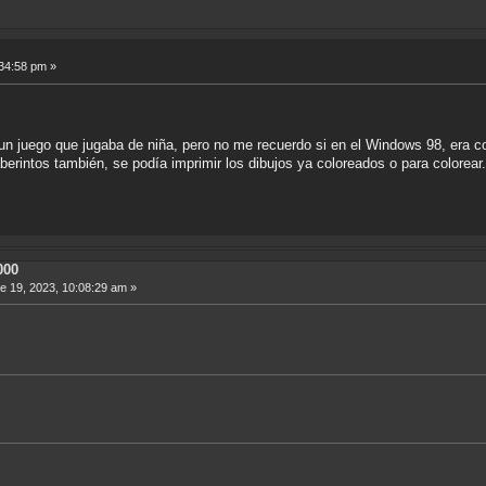
34:58 pm »
un juego que jugaba de niña, pero no me recuerdo si en el Windows 98, era c
aberintos también, se podía imprimir los dibujos ya coloreados o para colorear
000
 19, 2023, 10:08:29 am »