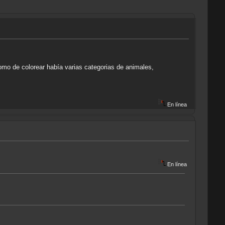
omo de colorear había varias categorias de animales,
.
En línea
En línea