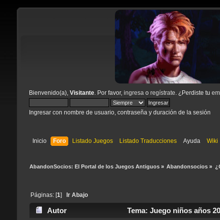
Bienvenido(a),
Visitante
. Por favor,
ingresa
o
regístrate
. ¿Perdiste tu
ema
Ingresar con nombre de usuario, contraseña y duración de la sesión
Inicio
Foro
Listado Juegos
Listado Traducciones
Ayuda
Wiki
AbandonSocios: El Portal de los Juegos Antiguos
»
Abandonsocios
»
¿
Páginas: [
1
]
Ir Abajo
Autor
Tema: Juego niños años 20