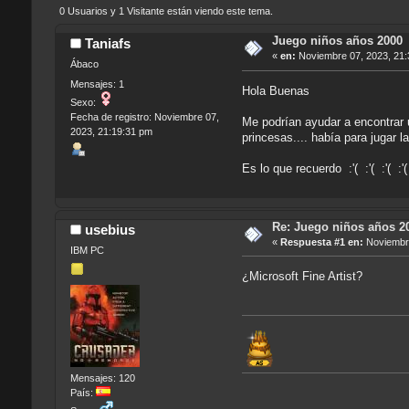
0 Usuarios y 1 Visitante están viendo este tema.
Juego niños años 2000
Taniafs
«
en:
Noviembre 07, 2023, 21:
Ábaco
Mensajes: 1
Hola Buenas
Sexo:
Fecha de registro: Noviembre 07,
Me podrían ayudar a encontrar 
2023, 21:19:31 pm
princesas.... había para jugar l
Es lo que recuerdo :'( :'( :'( :'(
Re: Juego niños años 2
usebius
«
Respuesta #1 en:
Noviembre
IBM PC
¿Microsoft Fine Artist?
Mensajes: 120
País: