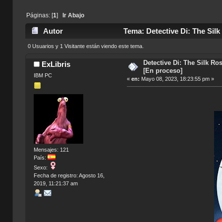
Páginas: [
1
]
Ir Abajo
Autor
Tema: Detective Di: The Sil
0 Usuarios y 1 Visitante están viendo este tema.
Detective Di: The Silk Ro
ExLibris
[En proceso]
IBM PC
«
en:
Mayo 08, 2023, 18:23:55 pm »
Mensajes: 121
País:
Sexo:
Fecha de registro: Agosto 16,
2019, 11:21:37 am