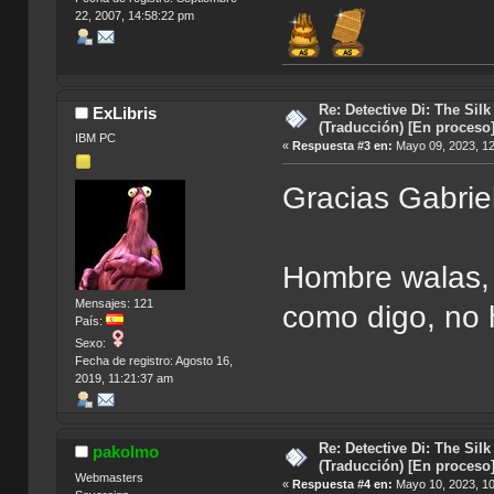
22, 2007, 14:58:22 pm
Re: Detective Di: The Sil
ExLibris
(Traducción) [En proceso
IBM PC
«
Respuesta #3 en:
Mayo 09, 2023, 12
Gracias Gabri
Hombre walas, 
Mensajes: 121
como digo, no 
País:
Sexo:
Fecha de registro: Agosto 16,
2019, 11:21:37 am
Re: Detective Di: The Sil
pakolmo
(Traducción) [En proceso
Webmasters
«
Respuesta #4 en:
Mayo 10, 2023, 10