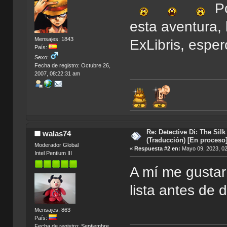
Po
esta aventura,
Mensajes: 1843
ExLibris, espe
País:
Sexo:
Fecha de registro: Octubre 26,
2007, 08:22:31 am
Re: Detective Di: The Sil
walas74
(Traducción) [En proceso
Moderador Global
«
Respuesta #2 en:
Mayo 09, 2023, 02
Intel Pentium III
A mí me gustarí
lista antes de
Mensajes: 863
País:
Fecha de registro: Septiembre