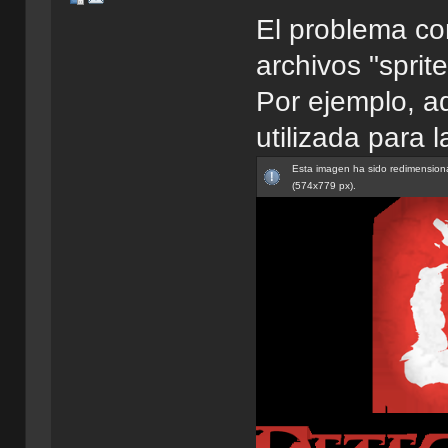
El problema co
archivos "spri
Por ejemplo, aq
utilizada para 
Esta imagen ha sido redimensiona
(574x779 px).