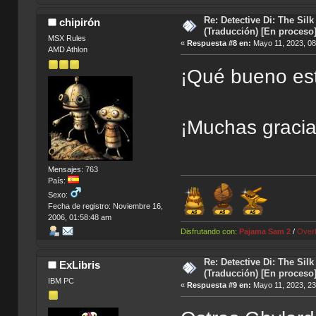
Re: Detective Di: The Sil
chipirón
(Traducción) [En proceso
MSX Rules
«
Respuesta #8 en:
Mayo 11, 2023, 08
AMD Athlon
¡Qué bueno es
¡Muchas gracia
Mensajes: 763
País:
Sexo:
Fecha de registro: Noviembre 16,
2006, 01:58:48 am
Disfrutando con:
Pajama Sam 2
/
Over
Re: Detective Di: The Sil
ExLibris
(Traducción) [En proceso
IBM PC
«
Respuesta #9 en:
Mayo 11, 2023, 23