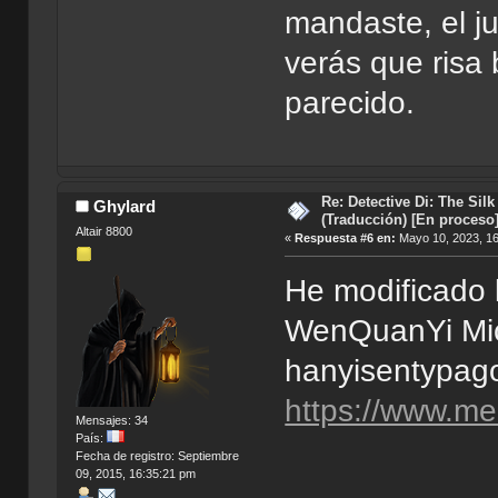
mandaste, el ju
verás que risa
parecido.
Re: Detective Di: The Sil
Ghylard
(Traducción) [En proceso
Altair 8800
«
Respuesta #6 en:
Mayo 10, 2023, 16
He modificado 
WenQuanYi Micr
hanyisentypago
https://www.me
Mensajes: 34
País:
Fecha de registro: Septiembre
09, 2015, 16:35:21 pm