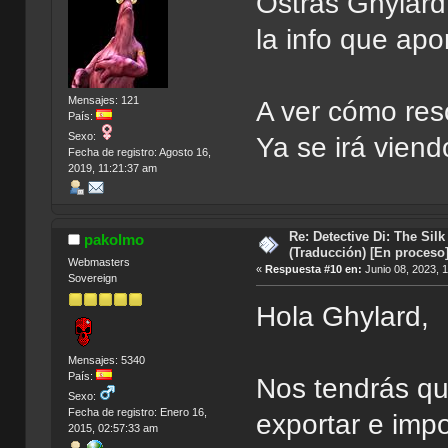
Ostras Ghylard
la info que apo
Mensajes: 121
A ver cómo res
País:
Sexo:
Ya se irá viend
Fecha de registro: Agosto 16,
2019, 11:21:37 am
Re: Detective Di: The Sil
pakolmo
(Traducción) [En proceso
Webmasters
«
Respuesta #10 en:
Junio 08, 2023, 
Sovereign
Hola Ghylard,
Mensajes: 5340
País:
Nos tendrás que
Sexo:
Fecha de registro: Enero 16,
exportar e impo
2015, 02:57:33 am