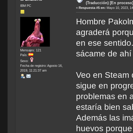
(Traducción) [En proceso
IBM PC
«
Respuesta #5 en:
Mayo 10, 2023, 14
Hombre Pakolmo
agraderá porqu
en ese sentido.
Mensajes: 121
sácame de ahí y
País:
Sexo:
Fecha de registro: Agosto 16,
2019, 11:21:37 am
Veo en Steam q
sigue en progr
problemas en a
estaría bien sa
Además las imá
huevos porque 