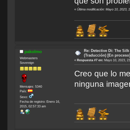
que son proble
«
Última modificación: Mayo 10, 2023, 
Re: Detective Di: The Sil
pakolmo
(Traducción) [En proceso
Webmasters
«
Respuesta #7 en:
Mayo 10, 2023, 23
Sovereign
Creo que lo mej
ninguna image
Mensajes: 5340
País:
Sexo:
Fecha de registro: Enero 16,
2015, 02:57:33 am
Índice de Tr