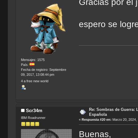
Gracias por el 
espero se logr
Mensajes: 1575
"Hay m
País:
Fecha de registro: Septiembre
09, 2017, 13:08:44 pm
4 a free new world
Re: Sombras de Guerra: L
Scr34m
Española
IBM Roadrunner
«
Respuesta #20 en:
Marzo 20, 2024, 
Buenas,