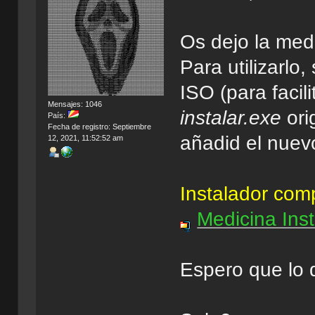
Os dejo la medi
Para utilizarlo
ISO (para facil
Mensajes: 1046
instalar.exe
ori
País:
Fecha de registro: Septiembre
añadid el nuevo
12, 2021, 11:52:52 am
Instalador co
Medicina Ins
Espero que lo d