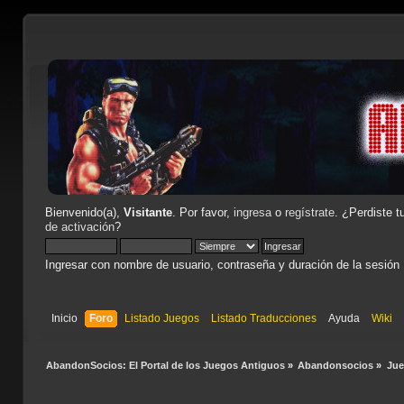
Bienvenido(a),
Visitante
. Por favor,
ingresa
o
regístrate
. ¿Perdiste t
de activación
?
Ingresar con nombre de usuario, contraseña y duración de la sesión
Inicio
Foro
Listado Juegos
Listado Traducciones
Ayuda
Wiki
AbandonSocios: El Portal de los Juegos Antiguos
»
Abandonsocios
»
Ju