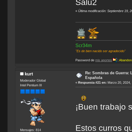
Salu2
«
Última modificación: Septiembre 19,
Scr34m
"Es de bien nacido ser agradecido"
Password de
mis aportes
:
Abandon
Re: Sombras de Guerra: L
kurt
Española
Moderador Global
«
Respuesta #21 en:
Marzo 20, 2024, 
Intel Pentium III
¡Buen trabajo s
Estos curros q
Mensajes: 814