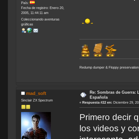
País:
Fecha de registro: Enero 20,
2005, 11:44:11 am
Coleccionando aventuras
gráficas
Redump dumper & Floppy preservation
B
Re: Sombras de Guerra: L
mad_soft
Española
Sinclair ZX Spectrum
«
Respuesta #22 en:
Diciembre 29, 20
Primero decir 
los videos y c