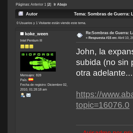
Páginas:
Anterior
1
[
2
]
Ir Abajo
Autor
Tema: Sombras de Guerra: La
0 Usuarios y 1 Visitante están viendo este tema.
Re:Sombras de Guerra: La
koke_ween
«
Respuesta #15 en:
Abril 10, 
Intel Pentium III
John, la expan
subida (no sin 
otra adelante...
Mensajes: 828
País:
Fecha de registro: Diciembre 02,
2010, 01:28:18 am
https://www.ab
topic=16076.0
Avisadme por priv