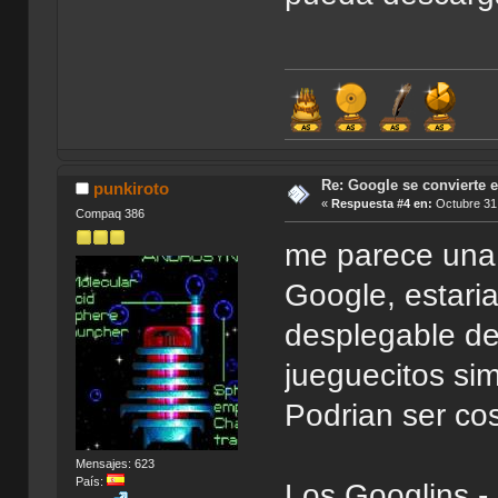
Re: Google se convierte 
punkiroto
«
Respuesta #4 en:
Octubre 31,
Compaq 386
me parece una 
Google, estari
desplegable de
jueguecitos s
Podrian ser co
Mensajes: 623
País:
Los Googlins -