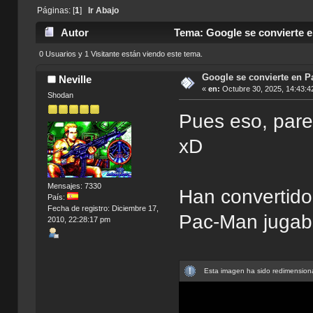
Páginas: [
1
]
Ir Abajo
Autor
Tema: Google se convierte e
0 Usuarios y 1 Visitante están viendo este tema.
Google se convierte en P
Neville
«
en:
Octubre 30, 2025, 14:43:4
Shodan
Pues eso, pare
xD
Mensajes: 7330
Han convertido 
País:
Fecha de registro: Diciembre 17,
Pac-Man jugabl
2010, 22:28:17 pm
Esta imagen ha sido redimensiona