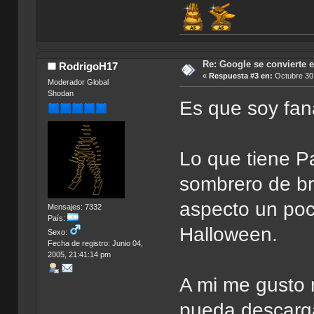
Re: Google se convierte 
RodrigoH17
«
Respuesta #3 en:
Octubre 30,
Moderador Global
Shodan
Es que soy fa
Lo que tiene P
sombrero de bru
aspecto un poc
Mensajes: 7332
País:
Halloween.
Sexo:
Fecha de registro: Junio 04,
2005, 21:41:14 pm
A mi me gusto 
pueda descarg