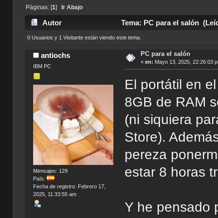
Páginas: [
1
]
Ir Abajo
Autor
Tema: PC para el salón (Leí
0 Usuarios y 1 Visitante están viendo este tema.
PC para el salón
antiochs
«
en:
Mayo 13, 2025, 22:26:03 
IBM PC
El portátil en 
8GB de RAM se
(ni siquiera pa
Store). Ademá
pereza ponerme
estar 8 horas 
Mensajes: 129
País:
Fecha de registro: Febrero 17,
2025, 11:33:55 am
Y he pensado p