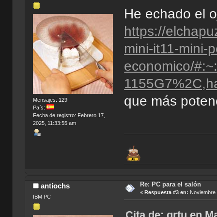
He echado el o
https://elchap
mini-it11-mini-p
economico/#:
1155G7%2C,h
que más potenci
Mensajes: 129
País:
Fecha de registro: Febrero 17,
2025, 11:33:55 am
Re: PC para el salón
antiochs
«
Respuesta #3 en:
Noviembre 0
IBM PC
Cita de: grtu en M