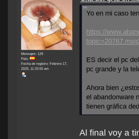
Yo en mi caso te
https://www.aban
topic=20767.msg
Mensajes: 129
ES decir el pc de
País:
Fecha de registro: Febrero 17,
pc grande y la tel
2025, 11:33:55 am
Ahora bien ¿esto
el abandonware n
tienen gráfica de
Al final voy a t