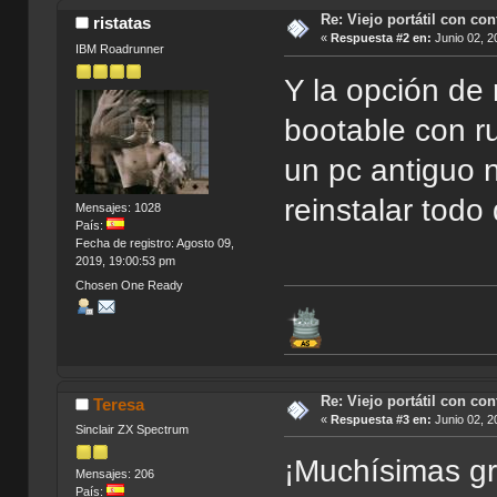
Re: Viejo portátil con co
ristatas
«
Respuesta #2 en:
Junio 02, 2
IBM Roadrunner
Y la opción de 
bootable con ru
un pc antiguo 
reinstalar todo
Mensajes: 1028
País:
Fecha de registro: Agosto 09,
2019, 19:00:53 pm
Chosen One Ready
Re: Viejo portátil con co
Teresa
«
Respuesta #3 en:
Junio 02, 2
Sinclair ZX Spectrum
¡Muchísimas g
Mensajes: 206
País: