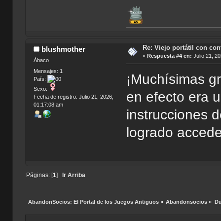
Re: Viejo portátil con co
blushmother
«
Respuesta #4 en:
Julio 21, 2
Ábaco
Mensajes: 1
¡Muchísimas gr
País:
Sexo:
en efecto era u
Fecha de registro: Julio 21, 2026,
01:17:08 am
instrucciones d
logrado accede
Páginas: [
1
]
Ir Arriba
AbandonSocios: El Portal de los Juegos Antiguos
»
Abandonsocios
»
Du