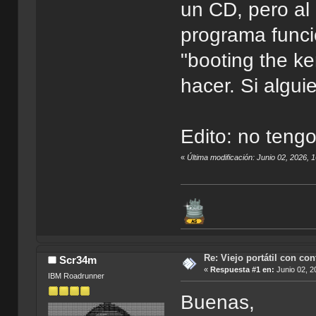
un CD, pero al 
programa funci
"booting the ke
hacer. Si algu
Edito: no teng
«
Última modificación: Junio 02, 2026,
Re: Viejo portátil con co
Scr34m
«
Respuesta #1 en:
Junio 02, 2
IBM Roadrunner
Buenas,