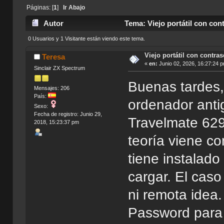
Páginas: [
1
]
Ir Abajo
Autor
Tema: Viejo portátil con con
0 Usuarios y 1 Visitante están viendo este tema.
Viejo portátil con contra
Teresa
«
en:
Junio 02, 2026, 16:27:24 
Sinclair ZX Spectrum
Buenas tardes,
Mensajes: 206
País:
ordenador anti
Sexo:
Fecha de registro: Junio 29,
Travelmate 629
2018, 15:23:37 pm
teoría viene co
tiene instalado
cargar. El cas
ni remota idea
Password para 