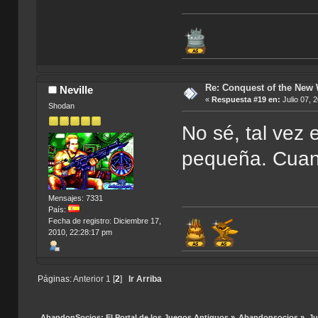
Re: Conquest of the New
Neville
«
Respuesta #19 en:
Julio 07, 
Shodan
No sé, tal vez 
pequeña. Cuand
Mensajes: 7331
País:
Fecha de registro: Diciembre 17,
2010, 22:28:17 pm
Páginas:
Anterior
1
[
2
]
Ir Arriba
AbandonSocios: El Portal de los Juegos Antiguos
»
Abandonsocios
»
Ju