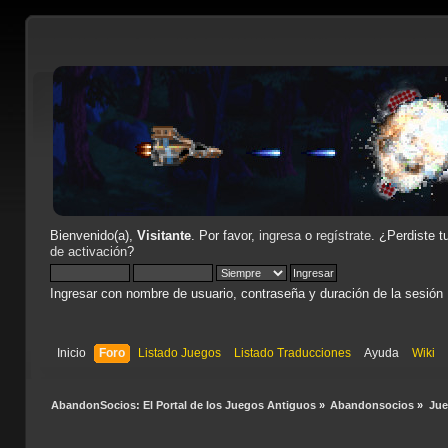
Bienvenido(a),
Visitante
. Por favor,
ingresa
o
regístrate
. ¿Perdiste t
de activación
?
Ingresar con nombre de usuario, contraseña y duración de la sesión
Inicio
Foro
Listado Juegos
Listado Traducciones
Ayuda
Wiki
AbandonSocios: El Portal de los Juegos Antiguos
»
Abandonsocios
»
Ju