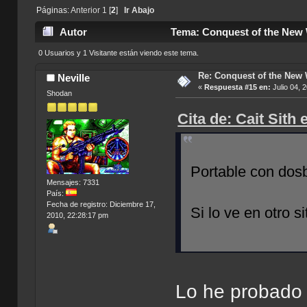
Páginas:
Anterior
1
[
2
]
Ir Abajo
Autor
Tema: Conquest of the New 
0 Usuarios y 1 Visitante están viendo este tema.
Re: Conquest of the New
Neville
«
Respuesta #15 en:
Julio 04, 
Shodan
Cita de: Cait Sith
Portable con dosb
Mensajes: 7331
País:
Fecha de registro: Diciembre 17,
Si lo ve en otro s
2010, 22:28:17 pm
Lo he probado 