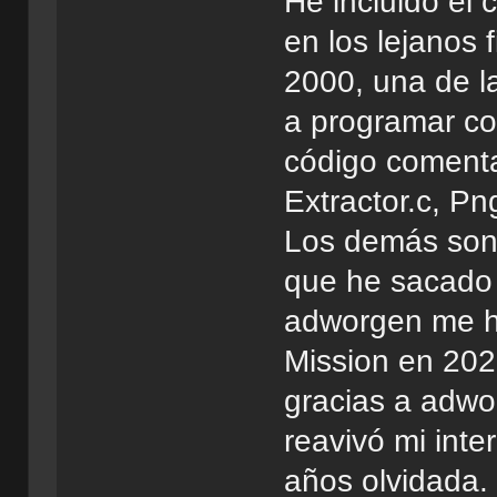
He incluido el
en los lejanos f
2000, una de l
a programar co
código comenta
Extractor.c, Pn
Los demás son d
que he sacado 
adworgen me hi
Mission en 202
gracias a adwo
reavivó mi int
años olvidada.