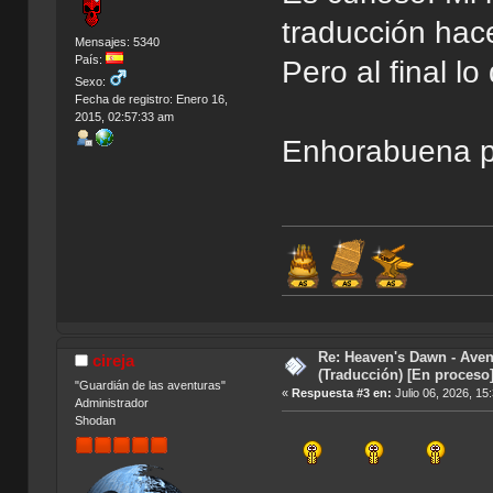
traducción hac
Mensajes: 5340
País:
Pero al final lo
Sexo:
Fecha de registro: Enero 16,
2015, 02:57:33 am
Enhorabuena po
Índice 
Re: Heaven's Dawn - Aven
cireja
(Traducción) [En proceso
"Guardián de las aventuras"
«
Respuesta #3 en:
Julio 06, 2026, 15
Administrador
Shodan