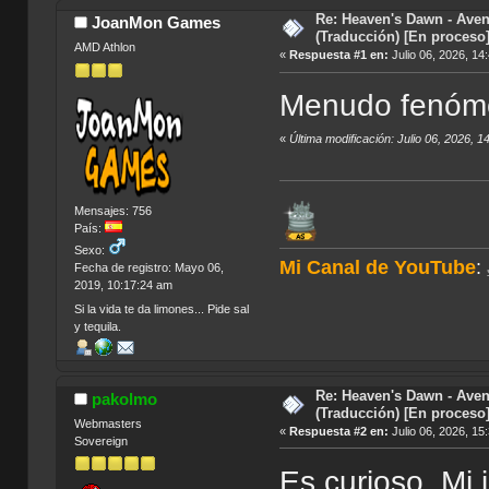
Re: Heaven's Dawn - Aven
JoanMon Games
(Traducción) [En proceso
AMD Athlon
«
Respuesta #1 en:
Julio 06, 2026, 14
Menudo fenóm
«
Última modificación: Julio 06, 2026
Mensajes: 756
País:
Sexo:
Mi Canal de YouTube
:
Fecha de registro: Mayo 06,
2019, 10:17:24 am
Si la vida te da limones... Pide sal
y tequila.
Re: Heaven's Dawn - Aven
pakolmo
(Traducción) [En proceso
Webmasters
«
Respuesta #2 en:
Julio 06, 2026, 15
Sovereign
Es curioso. Mi 