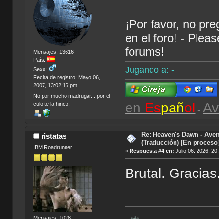
¡Por favor, no pr
en el foro! - Plea
forums!
Mensajes: 13616
País:
Jugando a: -
Sexo:
Fecha de registro: Mayo 06,
2007, 13:02:16 pm
No por mucho madrugar... por el
en
Es
pañ
ol
Av
culo te la hinco.
-
Re: Heaven's Dawn - Aven
ristatas
(Traducción) [En proceso
IBM Roadrunner
«
Respuesta #4 en:
Julio 06, 2026, 20
Brutal. Gracias
Mensajes: 1028