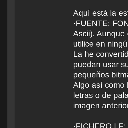
Aquí está la es
·FUENTE: FONT
Ascii). Aunque
utilice en ningú
La he converti
puedan usar sus
pequeños bitmap
Algo así como 
letras o de pa
imagen anterior
·FICHERO LF: C