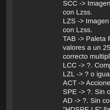
SCC -> Imagen 
con Lzss.
LZS -> Imagen 
con Lzss.
TAB -> Paleta 
valores a un 25
correcto multipl
LCC -> ?. Comp
LZL -> ? o igu
ACT -> Accione
SPE -> ?. Sin 
AD -> ?. Sin c
"HDSPE.LF" ll