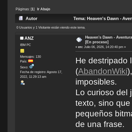
Páginas: [
1
]
Ir Abajo
Autor
Tema: Heaven's Dawn - Avent
0 Usuarios y 1 Visitante están viendo este tema.
Heaven's Dawn - Aventura
ANZ
[En proceso]
IBM PC
«
en:
Julio 06, 2026, 14:20:40 pm »
Mensajes: 130
He destripado 
País:
Sexo:
(
AbandonWiki
)
Fecha de registro: Agosto 17,
2022, 11:29:13 am
imposibles.
Lo curioso del 
texto, sino que
pequeños bitma
de una frase.