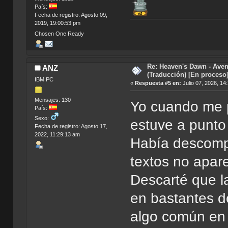
País:
Fecha de registro: Agosto 09,
2019, 19:00:53 pm
Chosen One Ready
Re: Heaven's Dawn - Aven
ANZ
(Traducción) [En proceso
IBM PC
«
Respuesta #5 en:
Julio 07, 2026, 14
Mensajes: 130
Yo cuando me p
País:
Sexo:
estuve a punto
Fecha de registro: Agosto 17,
2022, 11:29:13 am
Había descompr
textos no apar
Descarté que l
en bastantes de
algo común en 