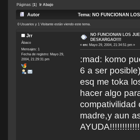
Páginas: [
1
]
Ir Abajo
Autor
Tema: NO FUNCIONAN LOS 
0 Usuarios y 1 Visitante están viendo este tema.
NO FUNCIONAN LOS JU
Jrr
DESKARGAO!!!!
Ábaco
«
en:
Mayo 29, 2004, 21:34:51 pm »
Mensajes: 1
Fecha de registro: Mayo 29,
:mad: komo pue
2004, 21:29:31 pm
6 a ser posibl
esq me toka l
hacer algo para
compativilidad
madre,y aun asi
AYUDA!!!!!!!!!!!!!