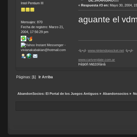
DESKARGAO!!!!
Intel Pentium III
«
Respuesta #3 en:
Mayo 30, 2004, 15
aguante el vdm
Mensajes: 870
Fecha de registro: Marzo 21,
2004, 17:56:29 pm
-ï¡÷¡ï·
www.nintendopocket.net
·ï¡÷¡ï-
www.cariverplate.com.ar
Þâ§i0ñ Mi££0ñâriâ
Páginas: [
1
]
Ir Arriba
AbandonSocios: El Portal de los Juegos Antiguos
»
Abandonsocios
»
No