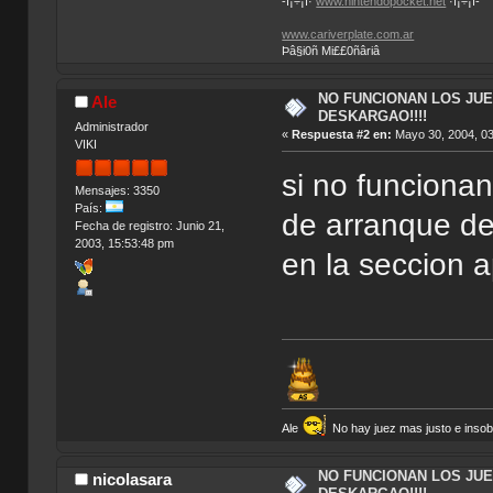
-ï¡÷¡ï·
www.nintendopocket.net
·ï¡÷¡ï-
www.cariverplate.com.ar
Þâ§i0ñ Mi££0ñâriâ
NO FUNCIONAN LOS JU
Ale
DESKARGAO!!!!
Administrador
«
Respuesta #2 en:
Mayo 30, 2004, 03
VIKI
si no funcionan
Mensajes: 3350
País:
de arranque de
Fecha de registro: Junio 21,
2003, 15:53:48 pm
en la seccion 
Ale
No hay juez mas justo e insobor
NO FUNCIONAN LOS JU
nicolasara