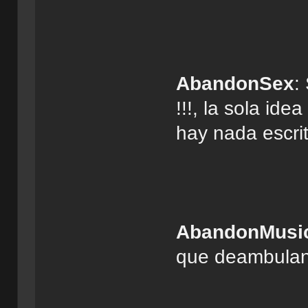
AbandonSex
:
!!!, la sola id
hay nada escrit
AbandonMusi
que deambulan 