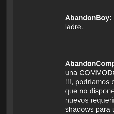
AbandonBoy
:
ladre.
AbandonComp
una COMMODORE
!!!, podríamos 
que no dispone
nuevos requeri
shadows para u