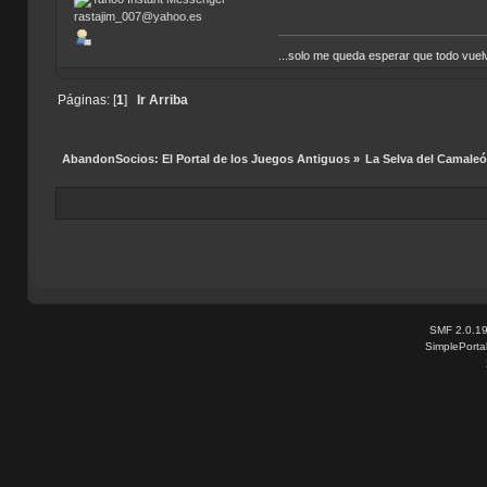
...solo me queda esperar que todo vuel
Páginas: [
1
]
Ir Arriba
AbandonSocios: El Portal de los Juegos Antiguos
»
La Selva del Camale
SMF 2.0.1
SimplePorta