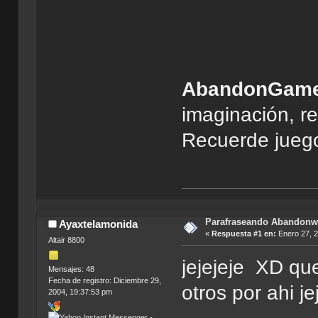
AbandonGam
imaginación, re
Recuerde juego
Parafraseando Abandonw
Ayaxtelamonida
«
Respuesta #1 en:
Enero 27, 2
Altair 8800
jejejeje XD qu
Mensajes: 48
Fecha de registro: Diciembre 29,
otros por ahi j
2004, 19:37:53 pm