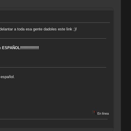
elantar a toda esa gente dadoles este link ;)!
en
ESPAÑOL!!!!!!!!!!!!!!!!
 español.
En línea