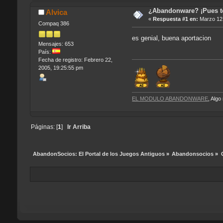
¿Abandonware? ¡Pues 
Alvica
«
Respuesta #1 en:
Marzo 12,
Compaq 386
es genial, buena aportacion
Mensajes: 653
País:
Fecha de registro: Febrero 22,
2005, 19:25:55 pm
EL MODULO ABANDONWARE
, Alg
Páginas: [
1
]
Ir Arriba
AbandonSocios: El Portal de los Juegos Antiguos
»
Abandonsocios
»