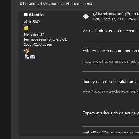
0 Usuarios y 1 Visitante están viendo este tema.
¿Abandonware? ¡Pues 
Alexito
«
en:
Enero 17, 2005, 22:46:5
Altair 8800
Me eh fijado k en esta seccion 
Mensajes: 27
Fecha de registro: Enero 08,
2005, 02:03:55 am
Esta es la web con un monton d
http://www.trucoswindows.net/
:
Bien, y este otro os situa en l
http://www.trucoswindows.net/eli
Espero averles sido de ayuda y
<<Alexit0!>> ""No somos mas que una