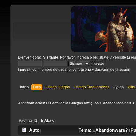
Bienvenido(a),
Visitante
. Por favor,
ingresa
o
regístrate
. ¿Perdiste tu
ema
Ingresar con nombre de usuario, contraseña y duración de la sesión
Inicio
Foro
Listado Juegos
Listado Traducciones
Ayuda
Wiki
AbandonSocios: El Portal de los Juegos Antiguos
»
Abandonsocios
»
G
Páginas: [
1
]
Ir Abajo
Autor
Tema: ¿Abandonware? ¡Pue