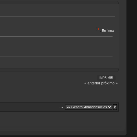
En línea
IMPRIMIR
« anterior
próximo »
Ir a: