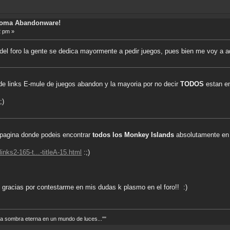
toma Abandonware!
2 pm »
del foro la gente se dedica mayormente a pedir juegos, pues bien me voy a ad
e links E-mule de juegos abandon y la mayoria por no decir
TODOS
estan 
;)
a pagina donde podeis encontrar
todos los Monkey Islands
absolutamente en
nks2-165-t...-titleA-15.html
:;)
 gracias por contestarme en mis dudas k plasmo en el foro!! :)
 sombra eterna en un mundo de luces...""