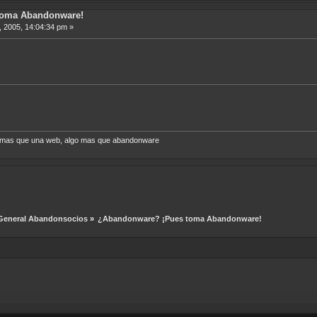
toma Abandonware!
 2005, 14:04:34 pm »
o mas que una web, algo mas que abandonware
General Abandonsocios
»
¿Abandonware? ¡Pues toma Abandonware!