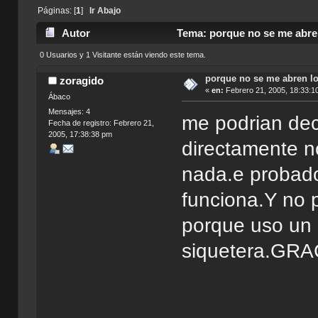
Páginas: [
1
]
Ir Abajo
Autor
Tema: porque no se me abren
0 Usuarios y 1 Visitante están viendo este tema.
porque no se me abren l
zoragido
«
en:
Febrero 21, 2005, 18:33:1
Ábaco
Mensajes: 4
me podrian dec
Fecha de registro: Febrero 21,
2005, 17:38:38 pm
directamente n
nada.e probad
funciona.Y no 
porque uso un p
siquetera.GR