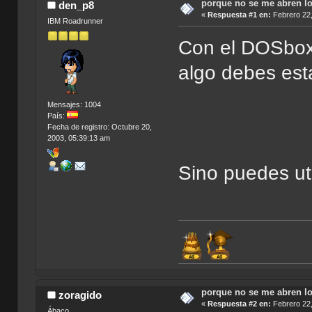
porque no se me abren l
den_p8
«
Respuesta #1 en:
Febrero 22,
IBM Roadrunner
Con el DOSbox 
algo debes est
Mensajes: 1004
País:
Fecha de registro: Octubre 20,
2003, 05:39:13 am
Sino puedes ut
porque no se me abren l
zoragido
«
Respuesta #2 en:
Febrero 22,
Ábaco