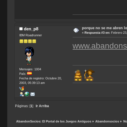
porque no se me abren l
den_p8
«
Respuesta #3 en:
Febrero 23,
IBM Roadrunner
www.abandonsc
Mensajes: 1004
País:
Fecha de registro: Octubre 20,
2003, 05:39:13 am
Páginas: [
1
]
Ir Arriba
AbandonSocios: El Portal de los Juegos Antiguos
»
Abandonsocios
»
No