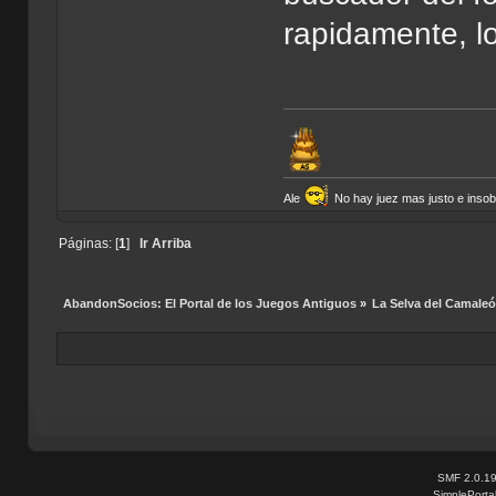
rapidamente, l
Ale
No hay juez mas justo e insobor
Páginas: [
1
]
Ir Arriba
AbandonSocios: El Portal de los Juegos Antiguos
»
La Selva del Camale
SMF 2.0.1
SimplePorta