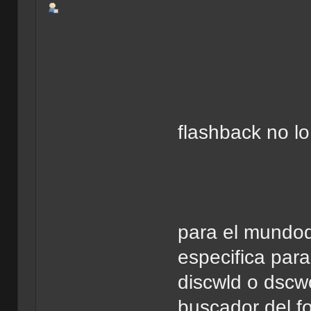
flashback no l
para el mundod
especifica par
discwld o dscwo
buscador del f