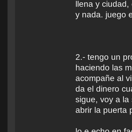
llena y ciudad,
y nada. juego e
2.- tengo un p
haciendo las m
acompañe al vip
da el dinero c
sigue, voy a la
abrir la puerta 
lo e echo en fa