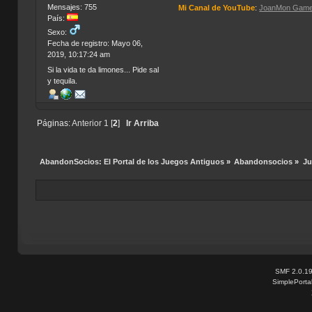
Mensajes: 755
Mi Canal de YouTube
:
JoanMon Gam
País:
Sexo:
Fecha de registro: Mayo 06,
2019, 10:17:24 am
Si la vida te da limones... Pide sal
y tequila.
Páginas:
Anterior
1
[
2
]
Ir Arriba
AbandonSocios: El Portal de los Juegos Antiguos
»
Abandonsocios
»
Ju
SMF 2.0.1
SimplePorta