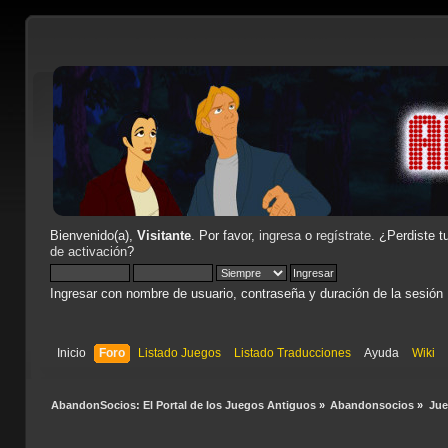
Bienvenido(a),
Visitante
. Por favor,
ingresa
o
regístrate
. ¿Perdiste t
de activación
?
Ingresar con nombre de usuario, contraseña y duración de la sesión
Inicio
Foro
Listado Juegos
Listado Traducciones
Ayuda
Wiki
AbandonSocios: El Portal de los Juegos Antiguos
»
Abandonsocios
»
Ju