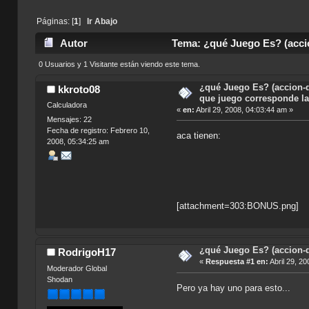
Páginas: [
1
]
Ir Abajo
Autor
Tema: ¿qué Juego Es? (accio
5198 veces)
0 Usuarios y 1 Visitante están viendo este tema.
¿qué Juego Es? (accion-di
kkroto08
que juego corresponde l
Calculadora
«
en:
Abril 29, 2008, 04:03:44 am »
Mensajes: 22
Fecha de registro: Febrero 10,
aca tienen:
2008, 05:34:25 am
[attachment=303:BONUS.png]
¿qué Juego Es? (accion-d
RodrigoH17
«
Respuesta #1 en:
Abril 29, 20
Moderador Global
Shodan
Pero ya hay uno para esto...