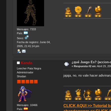
Mensajes: 7333
País:
Sexo:
Fecha de registro: Junio 04,
2005, 21:41:14 pm
¿qué Juego Es? (accion-d
Kendo
«
Respuesta #2 en:
Abril 29, 20
Leecher Pata Negra
Administrador
jajaja, no, no vale hacer adivin
Shodan
Mensajes: 10466
CLICK AQUI >> Tutorial b
País: