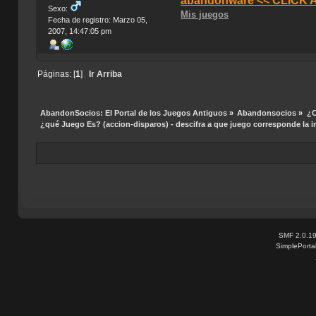
abandonware << CLICK 
Sexo:
Mis juegos
Fecha de registro: Marzo 05,
2007, 14:47:05 pm
Páginas: [
1
]
Ir Arriba
AbandonSocios: El Portal de los Juegos Antiguos
»
Abandonsocios
»
¿C
¿qué Juego Es? (accion-disparos) - descifra a que juego corresponde la 
SMF 2.0.1
SimplePorta