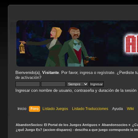
Bienvenido(a),
Visitante
. Por favor,
ingresa
o
regístrate
. ¿Perdiste t
de activación
?
Ingresar con nombre de usuario, contraseña y duración de la sesión
Inicio
Foro
Listado Juegos
Listado Traducciones
Ayuda
Wiki
AbandonSocios: El Portal de los Juegos Antiguos
»
Abandonsocios
»
¿Cu
¿qué Juego Es? (accion-disparos) - descifra a que juego corresponde la i