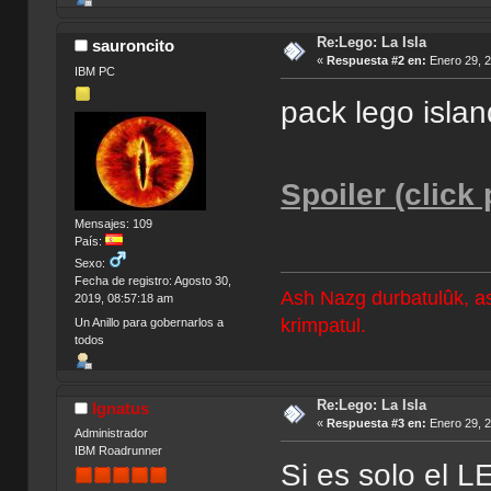
Re:Lego: La Isla
sauroncito
«
Respuesta #2 en:
Enero 29, 2
IBM PC
pack lego islan
Spoiler (click
Mensajes: 109
País:
Sexo:
Fecha de registro: Agosto 30,
Ash Nazg durbatulûk, a
2019, 08:57:18 am
krimpatul.
Un Anillo para gobernarlos a
todos
Re:Lego: La Isla
Ignatus
«
Respuesta #3 en:
Enero 29, 2
Administrador
IBM Roadrunner
Si es solo el L