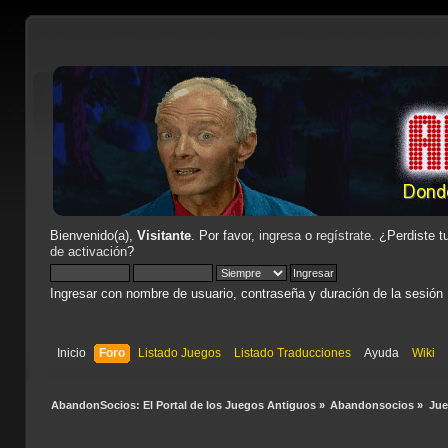
Bienvenido(a),
Visitante
. Por favor,
ingresa
o
regístrate
. ¿Perdiste t
de activación
?
Ingresar con nombre de usuario, contraseña y duración de la sesión
Inicio
Foro
Listado Juegos
Listado Traducciones
Ayuda
Wiki
AbandonSocios: El Portal de los Juegos Antiguos
»
Abandonsocios
»
Ju