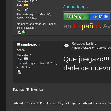
Mensajes: 13616
País:
Jugando a: -
Sexo:
Fecha de registro: Mayo 06,
2007, 13:02:16 pm
en
Es
pañ
ol
Av
No por mucho madrugar... por el
-
culo te la hinco.
Re:Lego: La Isla
sambexion
«
Respuesta #6 en:
Julio 09, 2
Ábaco
Mensajes: 5
Que juegazo!!!
País:
Fecha de registro: Julio 08, 2019,
darle de nuev
21:20:11 pm
Páginas: [
1
]
Ir Arriba
AbandonSocios: El Portal de los Juegos Antiguos
»
Abandonsocios
»
Ju