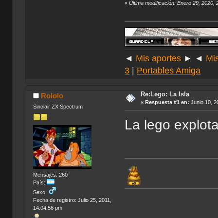
«
Última modificación: Enero 29, 2020,
◄
Mis aportes
► ◄
Mi
3
|
Portables Amiga
Re:Lego: La Isla
Rololo
«
Respuesta #1 en:
Junio 10, 2
Sinclair ZX Spectrum
La lego explot
Mensajes: 260
País:
Sexo:
Fecha de registro: Julio 25, 2011,
14:04:56 pm