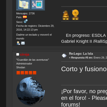
Mensajes: 2736
País:
Sexo:
Fecha de registro: Diciembre 29,
2016, 14:22:13 pm
En progreso: ESDLA - L
Dadme un teclado y moveré el
mundo
Gabriel Knight II /Ralli
Re:Lego: La Isla
cireja
«
Respuesta #5 en:
Enero 29, 2
"Guardián de las aventuras"
Administrador
Corto y fusiono 
Shodan
¡Por favor, no pr
en el foro! - Plea
forums!