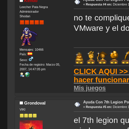
Kendo
«
Respuesta #4 en:
Diciembre 1
Leecher Pata Negra
Administrador
no te complique
Shodan
VMware y el do
Mensajes: 10466
País:
Sexo:
Fecha de registro: Marzo 05,
CLICK AQUI >> T
2007, 14:47:05 pm
hacer funciona
Mis juegos
Ayuda Con 7th Legion Por
Grondoval
«
Respuesta #5 en:
Diciembre 1
VIKI
el 7th legion q