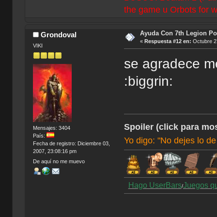
the game u Orbots for w
Ayuda Con 7th Legion Por
Grondoval
«
Respuesta #12 en:
Octubre 27
VIKI
se agradece me
:biggrin:
Spoiler (click para mos
Mensajes: 3404
País:
Yo digo: "No dejes lo de
Fecha de registro: Diciembre 03,
2007, 23:08:16 pm
De aquí no me muevo
Hago UserBars
Juegos q
/