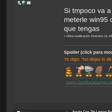
Si tmpoco va a 
meterle win95 o
que tengas
«
Última modificación: Diciembre 16, 2
Spoiler (click para mos
Yo digo: "No dejes lo de
Hago UserBars
Juegos q
/
Ayuda Con 7th Legion Por