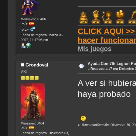
Mensajes: 10466
País:
CLICK AQUI >> T
Sexo:
Fecha de registro: Marzo 05,
hacer funciona
2007, 14:47:05 pm
Mis juegos
Ayuda Con 7th Legion Por
Grondoval
«
Respuesta #7 en:
Diciembre 1
VIKI
A ver si hubier
haya probado
Mensajes: 3404
«
Última modificación: Diciembre 19, 2
País:
Fecha de registro: Diciembre 03,