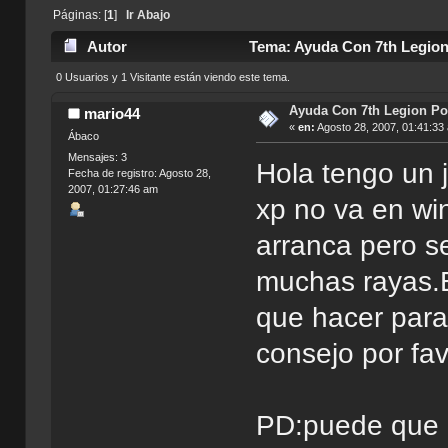
Páginas: [
1
]
Ir Abajo
Autor
Tema: Ayuda Con 7th Legion 
0 Usuarios y 1 Visitante están viendo este tema.
Ayuda Con 7th Legion Por
mario44
«
en:
Agosto 28, 2007, 01:41:33
Ábaco
Mensajes: 3
Hola tengo un 
Fecha de registro: Agosto 28,
2007, 01:27:46 am
xp no va en wi
arranca pero s
muchas rayas.El
que hacer para
consejo por fa
PD:puede que n