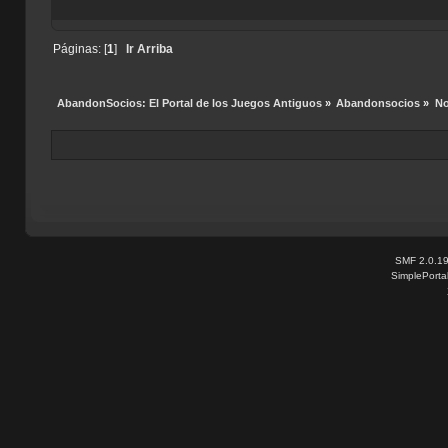
Páginas: [
1
]
Ir Arriba
AbandonSocios: El Portal de los Juegos Antiguos
»
Abandonsocios
»
No
SMF 2.0.1
SimplePorta