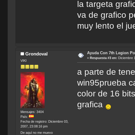
la targeta graf
va de grafico p
muy lento el j
Ayuda Con 7th Legion Por
Grondoval
«
Respuesta #3 en:
Diciembre 1
VIKI
a parte de tene
win95prueba ca
color de 16 bits
grafica
Mensajes: 3404
País:
Fecha de registro: Diciembre 03,
2007, 23:08:16 pm
De aquí no me muevo