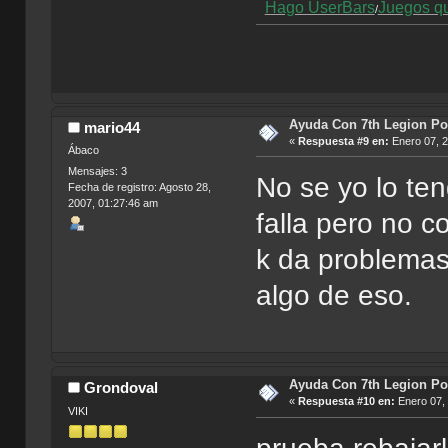
Hago UserBars
Juegos q
/
Ayuda Con 7th Legion Por
mario44
«
Respuesta #9 en:
Enero 07, 2
Ábaco
Mensajes: 3
No se yo lo ten
Fecha de registro: Agosto 28,
2007, 01:27:46 am
falla pero no c
k da problemas
algo de eso.
Ayuda Con 7th Legion Por
Grondoval
«
Respuesta #10 en:
Enero 07, 
VIKI