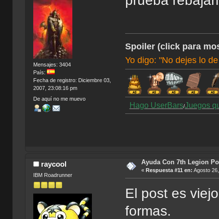
prueba rebajarl
Spoiler (click para mos
Yo digo: "No dejes lo de
Mensajes: 3404
País:
Fecha de registro: Diciembre 03,
2007, 23:08:16 pm
De aquí no me muevo
Hago UserBars
Juegos q
/
Ayuda Con 7th Legion Por
raycool
«
Respuesta #11 en:
Agosto 26,
IBM Roadrunner
El post es viej
formas.