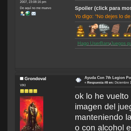
2007, 23:08:16 pm
Spoiler (click para mos
De aquí no me muevo
Yo digo: "No dejes lo de
Hago UserBars
Juegos q
/
Ayuda Con 7th Legion Por
Grondoval
«
Respuesta #8 en:
Diciembre 1
VIKI
ok lo he vuelto
imagen del jue
manteniendo l
o con alcohol 