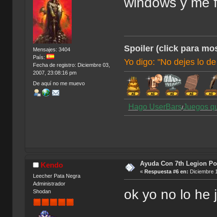
windows y me 
Spoiler (click para mos
Mensajes: 3404
País:
Yo digo: "No dejes lo de
Fecha de registro: Diciembre 03,
2007, 23:08:16 pm
De aquí no me muevo
Hago UserBars
Juegos q
/
Ayuda Con 7th Legion Por
Kendo
«
Respuesta #6 en:
Diciembre 1
Leecher Pata Negra
Administrador
ok yo no lo he
Shodan