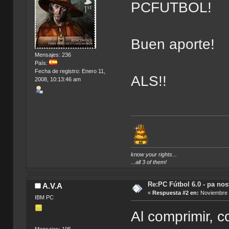
PCFUTBOL!
Buen aporte!
Mensajes: 236
País:
Fecha de registro: Enero 11,
ALS!!
2008, 10:13:46 am
know your rights...
...all 3 of them!
Re:PC Fútbol 6.0 - pa nos
A.V.A
«
Respuesta #2 en:
Noviembre 0
IBM PC
Al comprimir, 
Mensajes: 195