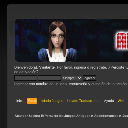
Bienvenido(a),
Visitante
. Por favor,
ingresa
o
regístrate
. ¿Perdiste t
de activación
?
Ingresar con nombre de usuario, contraseña y duración de la sesión
Inicio
Foro
Listado Juegos
Listado Traducciones
Ayuda
Wiki
AbandonSocios: El Portal de los Juegos Antiguos
»
Abandonsocios
»
Ju