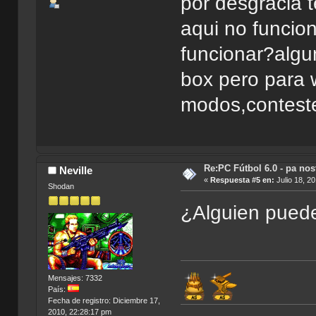
por desgracia t
aqui no funcio
funcionar?algu
box pero para 
modos,conteste
Re:PC Fútbol 6.0 - pa nos
Neville
«
Respuesta #5 en:
Julio 18, 2
Shodan
¿Alguien puede
Mensajes: 7332
País:
Fecha de registro: Diciembre 17,
2010, 22:28:17 pm