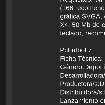
(166 recomend
gráfica SVGA,
X4, 50 Mb de es
teclado, recom
PcFutbol 7
Ficha Técnica:
Género:Deport
Desarrolladora
Productora/s:D
Distribuidora/s
Lanzamiento e