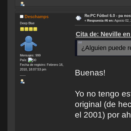
Re:PC Fútbol 6.0 - pa nos
Deschamps
«
Respuesta #6 en:
Agosto 02, 
Deep Blue
Cita de: Neville e
¿Alguien puede re
Mensajes: 999
País:
Fecha de registro: Febrero 16,
2010, 18:07:53 pm
Buenas!
-----
Yo no tengo es
original (de he
el 2001) por ah