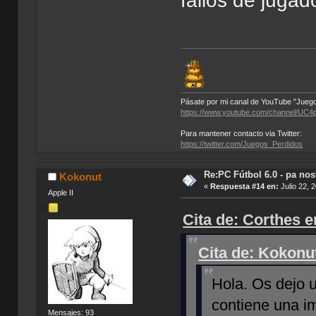
fallos de jugad
Pásate por mi canal de YouTube "Juego
https://www.youtube.com/channel/
Para mantener contacto via Twitter:
https://twitter.com/Juegos_Perdidos
Re:PC Fútbol 6.0 - pa nos
Kokonut
«
Respuesta #14 en:
Julio 22, 
Apple II
Cita de: Corthes e
Cita de: Kokonut
Hola. Os dejo 
contiene una i
Mensajes: 93