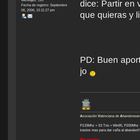
dice: Partir en
Fecha de registro: Septiembre
06, 2006, 15:11:27 pm
que quieras y li
PD: Buen aport
jo
A
sociación
V
alenciana de
A
bandonware
P133Mhz + S3 Trio + Win95, P200Mhz
trastos mas para dar caña al abandon!!
Mis aportes: