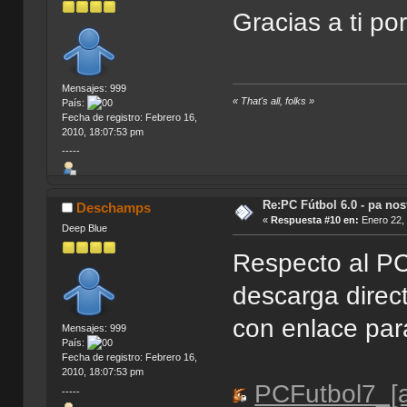
Gracias a ti p
Mensajes: 999
« That's all, folks »
País:
Fecha de registro: Febrero 16,
2010, 18:07:53 pm
-----
Re:PC Fútbol 6.0 - pa nos
Deschamps
«
Respuesta #10 en:
Enero 22, 
Deep Blue
Respecto al PC
descarga direct
con enlace par
Mensajes: 999
País:
Fecha de registro: Febrero 16,
2010, 18:07:53 pm
PCFutbol7_[a
-----