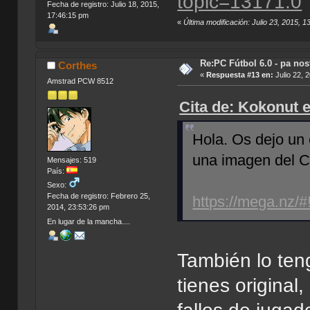
topic=13171.0
Fecha de registro: Julio 18, 2015,
17:46:15 pm
«
Última modificación: Julio 23, 2015, 
Re:PC Fútbol 6.0 - pa nos
Corthes
«
Respuesta #13 en:
Julio 22, 
Amstrad PCW 8512
Cita de: Kokonut e
Hola. Os dejo un
una imagen del CD
Mensajes: 519
País:
Sexo:
Fecha de registro: Febrero 25,
https://mega.
2014, 23:53:26 pm
En lugar de la mancha....
También lo teng
tienes origina