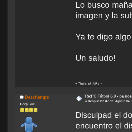
Lo busco mañan
imagen y la su
Ya te digo algo
Un saludo!
« That's all, folks »
Re:PC Fútbol 6.0 - pa nos
Deschamps
«
Respuesta #7 en:
Agosto 04, 
Deep Blue
Disculpad el d
encuentro el di