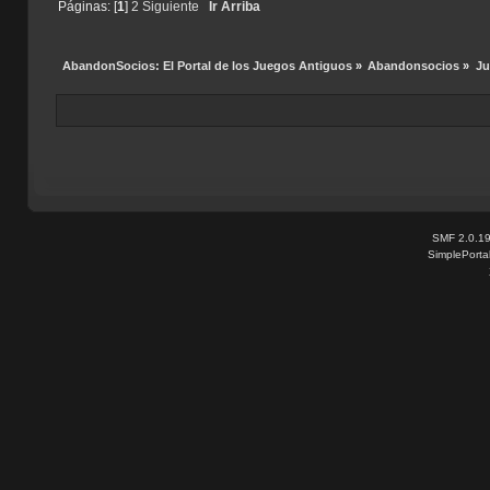
Páginas: [
1
]
2
Siguiente
Ir Arriba
AbandonSocios: El Portal de los Juegos Antiguos
»
Abandonsocios
»
Ju
SMF 2.0.1
SimplePorta