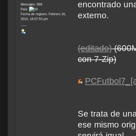
encontrado un
Mensajes: 999
País:
externo.
Fecha de registro: Febrero 16,
2010, 18:07:53 pm
-----
(editado)
(600M
con 7-Zip)
PCFutbol7_[a
Se trata de un
ese mismo ori
servirá igual.