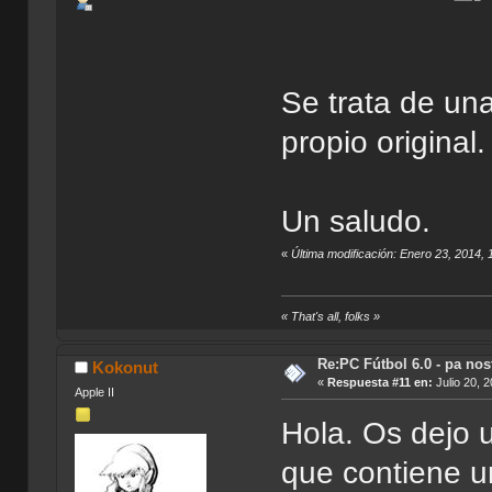
Se trata de un
propio original.
Un saludo.
«
Última modificación: Enero 23, 2014
« That's all, folks »
Re:PC Fútbol 6.0 - pa nos
Kokonut
«
Respuesta #11 en:
Julio 20, 
Apple II
Hola. Os dejo
que contiene u