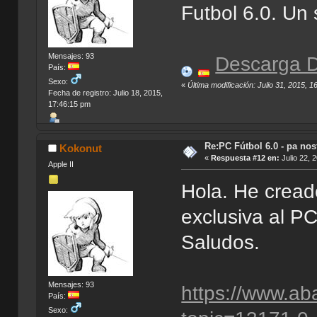
Futbol 6.0. Un 
Mensajes: 93
Descarga D
País:
Sexo:
«
Última modificación: Julio 31, 2015, 
Fecha de registro: Julio 18, 2015,
17:46:15 pm
Re:PC Fútbol 6.0 - pa nos
Kokonut
«
Respuesta #12 en:
Julio 22, 
Apple II
Hola. He cread
exclusiva al PC
Saludos.
Mensajes: 93
https://www.ab
País:
Sexo: