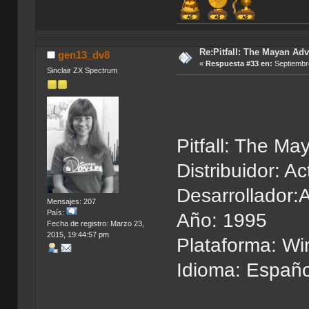
Re:Pitfall: The Mayan Adv
gen13_dv8
«
Respuesta #33 en:
Septiembre
Sinclair ZX Spectrum
Pitfall: The M
Distribuidor: Act
Desarrollador:Ac
Mensajes: 207
País:
Año: 1995
Fecha de registro: Marzo 23,
2015, 19:44:57 pm
Plataforma: W
Idioma: Españo