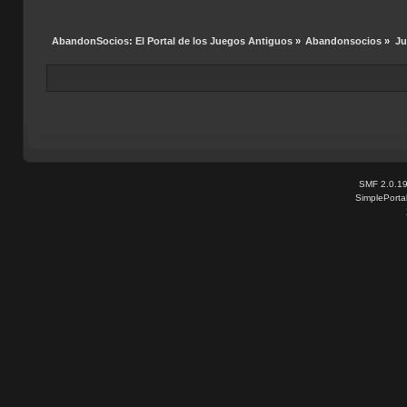
AbandonSocios: El Portal de los Juegos Antiguos
»
Abandonsocios
»
Ju
SMF 2.0.1
SimplePorta