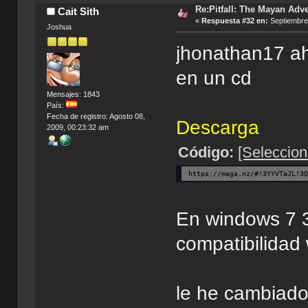
Re:Pitfall: The Mayan Adv
Cait Sith
«
Respuesta #32 en:
Septiembre 
Joshua
jhonathan17 ahi
en un cd
Mensajes: 1843
País:
Fecha de registro: Agosto 08,
Descarga
2009, 00:23:32 am
Código:
[Seleccion
https://mega.nz/#!3YYVTaJL!3
En windows 7 3
compatibilidad 
le he cambiado 