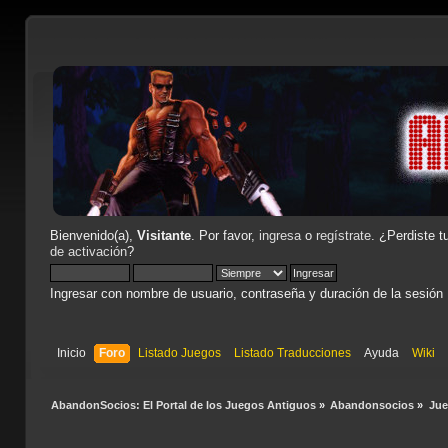
Bienvenido(a),
Visitante
. Por favor,
ingresa
o
regístrate
. ¿Perdiste t
de activación
?
Ingresar con nombre de usuario, contraseña y duración de la sesión
Inicio
Foro
Listado Juegos
Listado Traducciones
Ayuda
Wiki
AbandonSocios: El Portal de los Juegos Antiguos
»
Abandonsocios
»
Ju