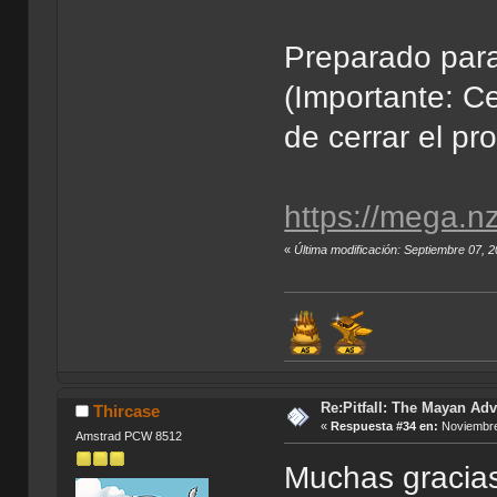
Preparado par
(Importante: C
de cerrar el pr
https://mega
«
Última modificación: Septiembre 07,
Re:Pitfall: The Mayan Adv
Thircase
«
Respuesta #34 en:
Noviembre
Amstrad PCW 8512
Muchas gracia