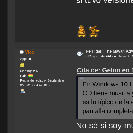
sí tuvo versio
Re:Pitfall: The Mayan Adv
Vico
«
Respuesta #41 en:
Junio 30, 
Apple II
Cita de: Gelon en
Mensajes: 65
País:
Fecha de registro: Septiembre
En Windows 10 fu
05, 2019, 04:47:16 am
CD tiene música 
es lo típico de l
pantalla complet
No sé si soy m