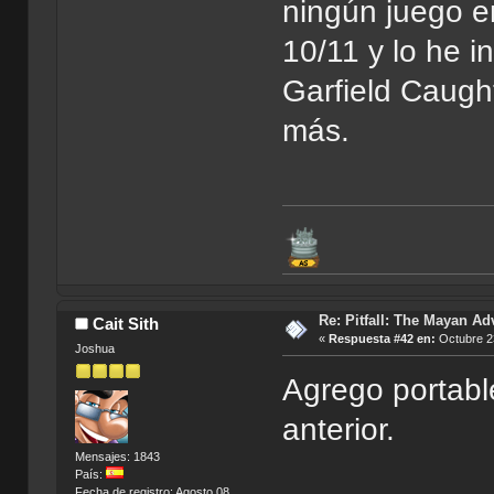
ningún juego 
10/11 y lo he 
Garfield Caught
más.
Re: Pitfall: The Mayan Ad
Cait Sith
«
Respuesta #42 en:
Octubre 23
Joshua
Agrego portabl
anterior.
Mensajes: 1843
País:
Fecha de registro: Agosto 08,