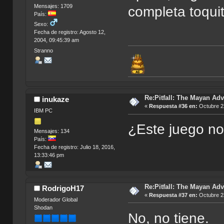
Mensajes: 1709
completa toqu
País:
Sexo:
Fecha de registro: Agosto 12,
2004, 09:45:39 am
Stranno
Re:Pitfall: The Mayan Adv
inukaze
«
Respuesta #36 en:
Octubre 22
IBM PC
¿Este juego no
Mensajes: 134
País:
Fecha de registro: Julio 18, 2016,
13:33:46 pm
Re:Pitfall: The Mayan Adv
RodrigoH17
«
Respuesta #37 en:
Octubre 23
Moderador Global
Shodan
No, no tiene.