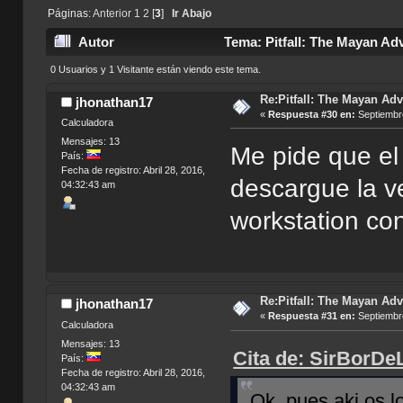
Páginas:
Anterior
1
2
[
3
]
Ir Abajo
Autor
Tema: Pitfall: The Mayan Ad
0 Usuarios y 1 Visitante están viendo este tema.
Re:Pitfall: The Mayan Adv
jhonathan17
«
Respuesta #30 en:
Septiembre
Calculadora
Mensajes: 13
Me pide que el
País:
Fecha de registro: Abril 28, 2016,
descargue la v
04:32:43 am
workstation co
Re:Pitfall: The Mayan Ad
jhonathan17
«
Respuesta #31 en:
Septiembre
Calculadora
Mensajes: 13
Cita de: SirBorDe
País:
Fecha de registro: Abril 28, 2016,
04:32:43 am
Ok, pues aki os l