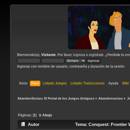
Bienvenido(a),
Visitante
. Por favor,
ingresa
o
regístrate
. ¿Perdiste tu
ema
Ingresar con nombre de usuario, contraseña y duración de la sesión
Inicio
Foro
Listado Juegos
Listado Traducciones
Ayuda
Wiki
AbandonSocios: El Portal de los Juegos Antiguos
»
Abandonsocios
»
J
Páginas: [
1
]
Ir Abajo
Autor
Tema: Conquest: Frontier 