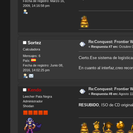
Fecha de registro: Marzo 16,
2009, 14:16:58 pm
Re:Conquest: Frontier 
Sortez
«
Respuesta #7 en:
Octubre 0
Calculadora
Mensajes: 6
Cierto.Ese sistema de logística
País:
Fecha de registro: Junio 08,
En cuanto al interfaz,creo reco
2016, 14:02:25 pm
Re:Conquest: Frontier 
Kendo
«
Respuesta #8 en:
Agosto 11
Leecher Pata Negra
Administrador
RESUBIDO
, ISO de CD original
Shodan