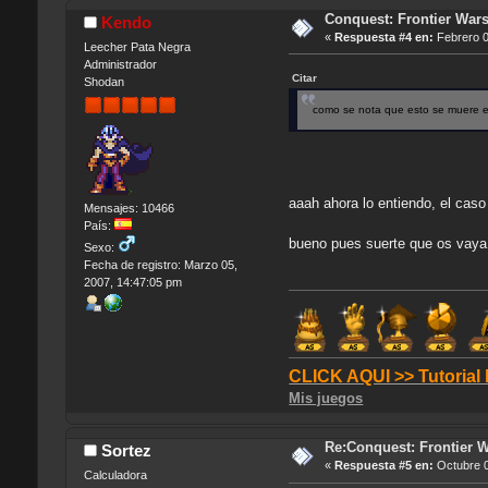
Conquest: Frontier War
Kendo
«
Respuesta #4 en:
Febrero 0
Leecher Pata Negra
Administrador
Citar
Shodan
como se nota que esto se muere 
aaah ahora lo entiendo, el cas
Mensajes: 10466
País:
bueno pues suerte que os vaya
Sexo:
Fecha de registro: Marzo 05,
2007, 14:47:05 pm
CLICK AQUI >> Tutorial
Mis juegos
Re:Conquest: Frontier 
Sortez
«
Respuesta #5 en:
Octubre 0
Calculadora