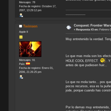
Mensajes: 78
Fecha de registro: Octubre 17,
2007, 13:29:12 pm
--------------------
Conquest: Frontier War
Twinsen
«
Respuesta #3 en:
Febrero 0
Apple II
Muy entretenido la verdad. Tengo
Lo que mas mola son los efectos
Mensajes: 91
HOLE COOL EFFECT
. Y
País:
antes de que pudiesen huir...
Fecha de registro: Enero 01,
2006, 21:26:25 pm
Lo que no mola tanto... pos qu
pocos recursos, esa es la puñet
jode, porque cuando has constr
Por lo demas muy entretenido, 