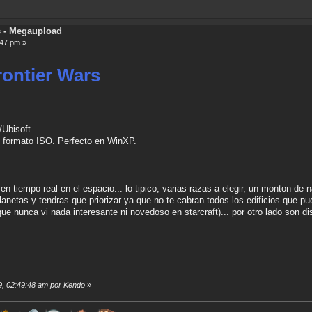
s - Megaupload
:47 pm »
ontier Wars
/Ubisoft
. formato ISO. Perfecto en WinXP.
en tiempo real en el espacio... lo tipico, varias razas a elegir, un monton de
 planetas y tendras que priorizar ya que no te cabran todos los edificios qu
que nunca vi nada interesante ni novedoso en starcraft)... por otro lado son d
.
19, 02:49:48 am por Kendo
»