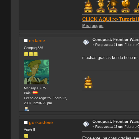
CLICK AQUI >> Tutorial
Mis juegos
Conquest: Frontier War
erdanie
«
Respuesta #1 en:
Febrero 0
Compaq 386
muchas gracias kendo tiene m
Mensajes: 675
País:
Fecha de registro: Enero 22,
2007, 22:04:25 pm
Conquest: Frontier War
gorkasteve
«
Respuesta #2 en:
Febrero 0
Apple II
Excelente, muchas gracias, seg