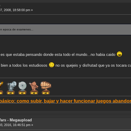
s
7, 2008, 18:58:00 pm »
en epoca de examenes...
o es que estaba pensando donde esta todo el mundo...no habia caido
 bien a todos los estudiosos
no os quejeis y disfrutad que ya os tocara cu
 básico: como subir, bajar y hacer funcionar juegos aban
Wars - Megaupload
3, 2016, 16:46:51 pm »