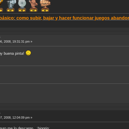
 básico: como subir, bajar y hacer funcionar juegos aban
s
6, 2008, 19:31:31 pm »
uy buena pinta!
s
7, 2008, 12:04:09 pm »
uro me lo descargo. :biggrin: