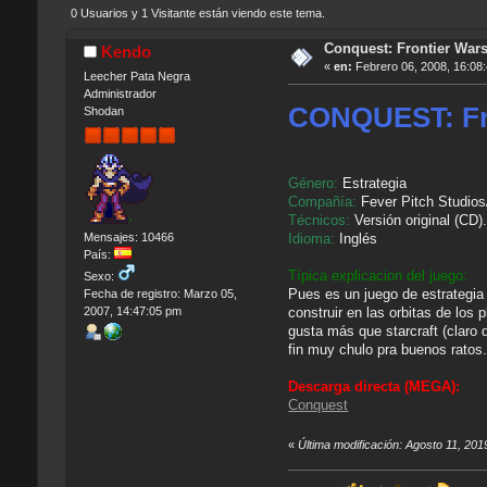
0 Usuarios y 1 Visitante están viendo este tema.
Conquest: Frontier War
Kendo
«
en:
Febrero 06, 2008, 16:08
Leecher Pata Negra
Administrador
CONQUEST: Fr
Shodan
Género:
Estrategia
Compañía:
Fever Pitch Studios
Técnicos:
Versión original (CD)
Idioma:
Inglés
Mensajes: 10466
País:
Típica explicacion del juego:
Sexo:
Pues es un juego de estrategia 
Fecha de registro: Marzo 05,
construir en las orbitas de los
2007, 14:47:05 pm
gusta más que starcraft (claro 
fin muy chulo pra buenos ratos
Descarga directa (MEGA):
Conquest
«
Última modificación: Agosto 11, 20