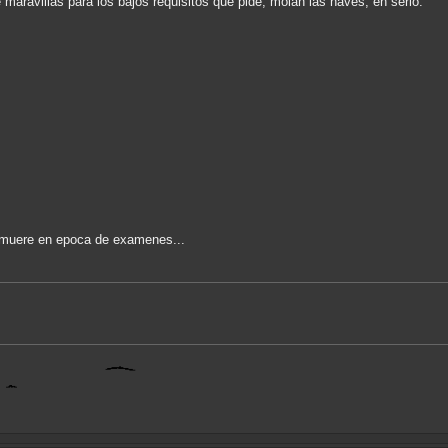
e maravillas para los bajos requisitos que pide, molan las naves, en serio.
 muere en epoca de examenes...