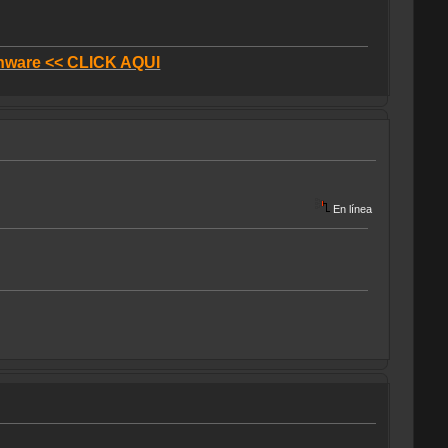
donware << CLICK AQUI
En línea