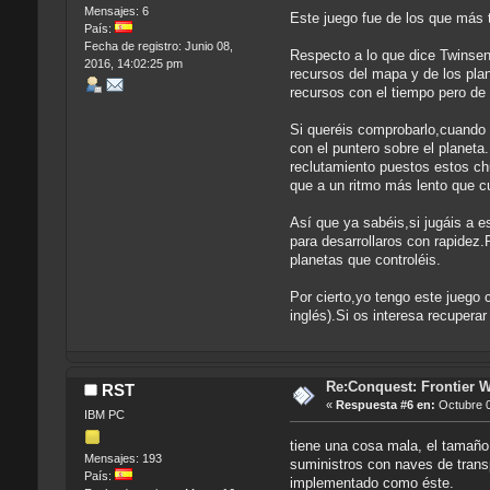
Mensajes: 6
Este juego fue de los que más 
País:
Fecha de registro: Junio 08,
Respecto a lo que dice Twinsen
2016, 14:02:25 pm
recursos del mapa y de los pla
recursos con el tiempo pero de 
Si queréis comprobarlo,cuando 
con el puntero sobre el planeta
reclutamiento puestos estos ch
que a un ritmo más lento que c
Así que ya sabéis,si jugáis a e
para desarrollaros con rapidez.
planetas que controléis.
Por cierto,yo tengo este juego 
inglés).Si os interesa recuperar
Re:Conquest: Frontier 
RST
«
Respuesta #6 en:
Octubre 0
IBM PC
tiene una cosa mala, el tamaño 
Mensajes: 193
suministros con naves de trans
País:
implementado como éste.