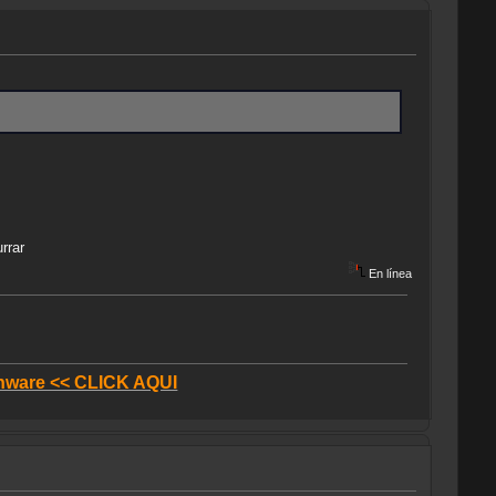
rrar
En línea
donware << CLICK AQUI