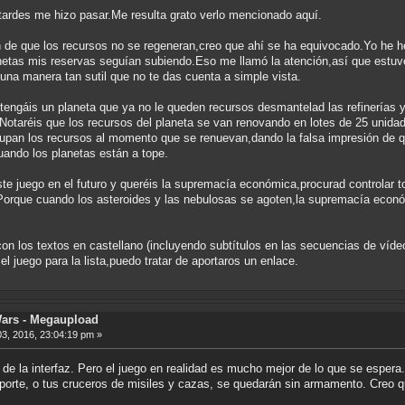
tardes me hizo pasar.Me resulta grato verlo mencionado aquí.
 de que los recursos no se regeneran,creo que ahí se ha equivocado.Yo he he
netas mis reservas seguían subiendo.Eso me llamó la atención,así que estuve
una manera tan sutil que no te das cuenta a simple vista.
tengáis un planeta que ya no le queden recursos desmantelad las refinerías y
.Notaréis que los recursos del planeta se van renovando en lotes de 25 unidad
upan los recursos al momento que se renuevan,dando la falsa impresión de q
uando los planetas están a tope.
ste juego en el futuro y queréis la supremacía económica,procurad controlar 
Porque cuando los asteroides y las nebulosas se agoten,la supremacía económi
con los textos en castellano (incluyendo subtítulos en las secuencias de víd
 el juego para la lista,puedo tratar de aportaros un enlace.
Wars - Megaupload
3, 2016, 23:04:19 pm »
de la interfaz. Pero el juego en realidad es mucho mejor de lo que se espera
porte, o tus cruceros de misiles y cazas, se quedarán sin armamento. Creo qu