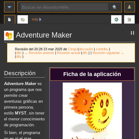
más
Adventure Maker
Revisión del 20:28 23 mar 2025 de
Cireja
(
discusión
|
contribs.
)
(
difs.
)
← Revisión anterior
|
Revisión actual
(
difs.
) |
Revisión siguiente →
(
difs.
)
Ir
Ir
Descripción
Ficha de la aplicación
a
a
la
la
Adventure Maker
es
navegación
búsqueda
un programa que nos
permite crear
aventuras gráficas en
primera persona,
estilo
MYST
, sin tener
el menor conocimiento
de programación.
Si bien, el programa
no es ni el mas