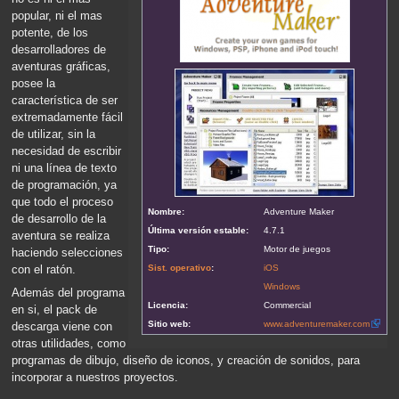
popular, ni el mas
potente, de los
desarrolladores de
aventuras gráficas,
posee la
característica de ser
extremadamente fácil
de utilizar, sin la
necesidad de escribir
ni una línea de texto
de programación, ya
que todo el proceso
Nombre:
Adventure Maker
de desarrollo de la
Última versión estable:
4.7.1
aventura se realiza
Tipo:
Motor de juegos
haciendo selecciones
Sist. operativo
:
iOS
con el ratón.
Windows
Además del programa
Licencia:
Commercial
en si, el pack de
Sitio web:
www.adventuremaker.com
descarga viene con
otras utilidades, como
programas de dibujo, diseño de iconos, y creación de sonidos, para
incorporar a nuestros proyectos.