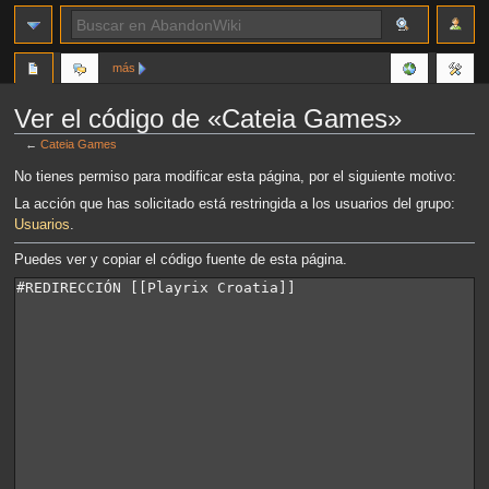
más
Ver el código de «Cateia Games»
←
Cateia Games
Ir
Ir
No tienes permiso para modificar esta página, por el siguiente motivo:
a
a
La acción que has solicitado está restringida a los usuarios del grupo:
la
la
Usuarios
.
navegación
búsqueda
Puedes ver y copiar el código fuente de esta página.