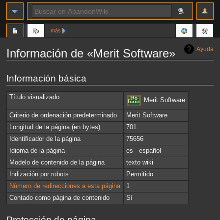
más
Ayuda
Información de «Merit Software»
Ir
Ir
Información básica
a
a
la
la
Título visualizado
Merit Software
navegación
búsqueda
Criterio de ordenación predeterminado
Merit Software
Longitud de la página (en bytes)
701
Identificador de la página
75656
Idioma de la página
es - español
Modelo de contenido de la página
texto wiki
Indización por robots
Permitido
Número de redirecciones a esta página
1
Contado como página de contenido
Sí
Protección de página