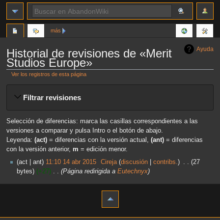
más
Ayuda
Historial de revisiones de «Merit
Studios Europe»
Ver los registros de esta página
Ir
Ir
Filtrar revisiones
a
a
la
la
navegación
búsqueda
Selección de diferencias: marca las casillas correspondientes a las
versiones a comparar y pulsa Intro o el botón de abajo.
Leyenda:
(act)
= diferencias con la versión actual,
(ant)
= diferencias
con la versión anterior,
m
= edición menor.
act
ant
11:10 14 abr 2015
‎
Cireja
discusión
contribs.
‎
27
bytes
+27
‎
Página redirigida a
Eutechnyx