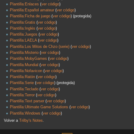
Plantilla:Enlaces
(
ver código
)
Plantilla:Español amateur
(
ver código
)
Plantilla:Ficha de juego
(
ver código
) (protegida)
Plantilla:Gratis
(
ver código
)
Plantilla:Inglés
(
ver código
)
Plantilla:Juegos
(
ver código
)
Plantilla:LAELA
(
ver código
)
Plantilla:Los Mitos de Chzo (serie)
(
ver código
)
Plantilla:Misterio
(
ver código
)
Plantilla:MobyGames
(
ver código
)
Plantilla:Mundial
(
ver código
)
Plantilla:Nofavicon
(
ver código
)
Plantilla:Ratón
(
ver código
)
Plantilla:Serie
(
ver código
) (protegida)
Plantilla:Teclado
(
ver código
)
Plantilla:Terror
(
ver código
)
Plantilla:Text parser
(
ver código
)
Plantilla:Ultimate Game Solutions
(
ver código
)
Plantilla:Windows
(
ver código
)
Volver a
Trilby's Notes
.