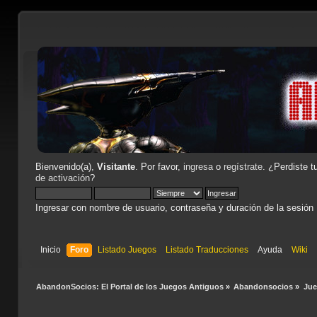
Bienvenido(a),
Visitante
. Por favor,
ingresa
o
regístrate
. ¿Perdiste t
de activación
?
Ingresar con nombre de usuario, contraseña y duración de la sesión
Inicio
Foro
Listado Juegos
Listado Traducciones
Ayuda
Wiki
AbandonSocios: El Portal de los Juegos Antiguos
»
Abandonsocios
»
Ju