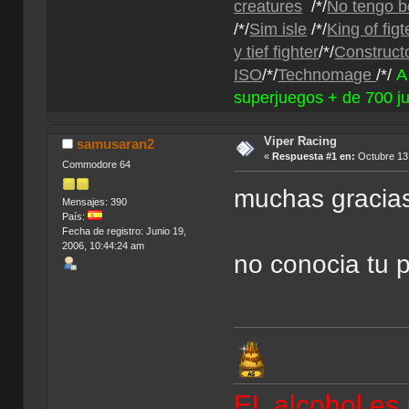
creatures
/*/
No tengo b
/*/
Sim isle
/*/
King of fig
y tief fighter
/*/
Construct
ISO
/*/
Technomage
/*/
A
superjuegos + de 700 j
Viper Racing
samusaran2
«
Respuesta #1 en:
Octubre 13,
Commodore 64
muchas gracias
Mensajes: 390
País:
Fecha de registro: Junio 19,
2006, 10:44:24 am
no conocia tu
EL alcohol es 