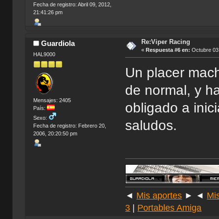
Fecha de registro: Abril 09, 2012,
21:41:26 pm
Re:Viper Racing
Guardiola
«
Respuesta #6 en:
Octubre 03,
HAL9000
Un placer mach
de normal, y h
Mensajes: 2405
obligado a ini
País:
Sexo:
saludos.
Fecha de registro: Febrero 20,
2006, 20:20:50 pm
◄
Mis aportes
► ◄
Mi
3
|
Portables Amiga