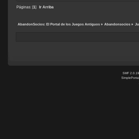
Páginas: [
1
]
Ir Arriba
AbandonSocios: El Portal de los Juegos Antiguos
»
Abandonsocios
»
Ju
SMF 2.0.1
SimplePorta