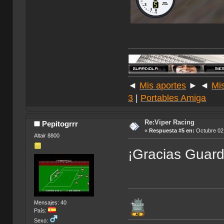
◄
Mis aportes
► ◄
Mi
3
|
Portables Amiga
Re:Viper Racing
Pepitogrrr
«
Respuesta #5 en:
Octubre 02,
Altair 8800
¡Gracias Guardi
Mensajes: 40
País:
Sexo: