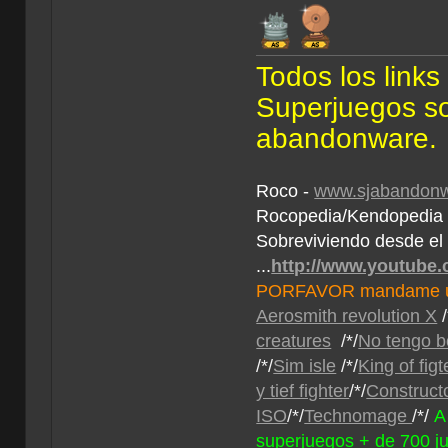
Todos los link
Superjuegos son
abandonware.
Roco -
www.sjabandonw
Rocopedia/Kendopedi
Sobreviviendo desde el
...
http://www.youtube
PORFAVOR mandame un 
Aerosmith revolution X
/
creatures
/*/
No tengo b
/*/
Sim isle
/*/
King of fig
y tief fighter
/*/
Construct
ISO
/*/
Technomage
/*/
A
superjuegos + de 700 j