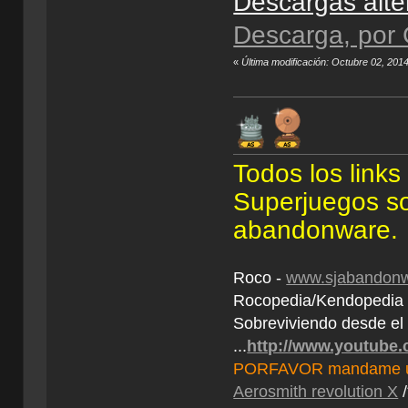
Descargas alte
Descarga, por 
«
Última modificación: Octubre 02, 201
Todos los link
Superjuegos son
abandonware.
Roco -
www.sjabandonw
Rocopedia/Kendopedi
Sobreviviendo desde el
...
http://www.youtube
PORFAVOR mandame un 
Aerosmith revolution X
/