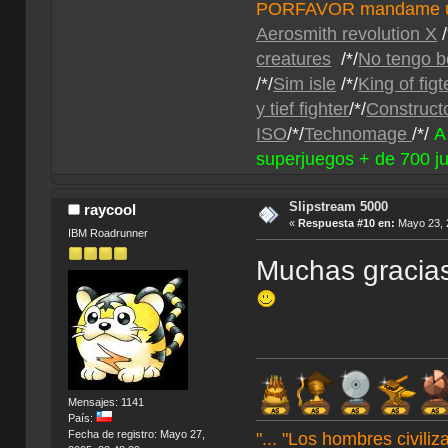
PORFAVOR mandame un 
Aerosmith revolution X
/
creatures
/*/
No tengo b
/*/
Sim isle
/*/
King of fig
y tief fighter
/*/
Construct
ISO
/*/
Technomage
/*/
A
superjuegos + de 700 j
Slipstream 5000
raycool
«
Respuesta #10 en:
Mayo 23, 2
IBM Roadrunner
Muchas gracia
Mensajes: 1141
País:
Fecha de registro: Mayo 27,
"... "Los hombres civil