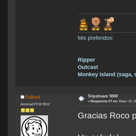
Mis preferidos:
Ripper
Outcast
Monkey Island (saga, si
Slipstream 5000
Fallout
«
Respuesta #7 en:
Mayo 16, 20
Amstrad PCW 8512
Gracias Roco p