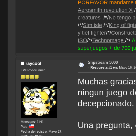
PORFAVOR mandame un 
Aerosmith revolution X
/
creatures
/*/
No tengo b
/*/
Sim isle
/*/
King of fig
y tief fighter
/*/
Construct
ISO
/*/
Technomage
/*/
A
superjuegos + de 700 j
Slipstream 5000
raycool
«
Respuesta #1 en:
Mayo 16, 20
IBM Roadrunner
Muchas gracias
ningun juego 
decepcionado.
Mensajes: 1141
Una pregunta, 
País:
Fecha de registro: Mayo 27,