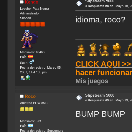
Slipstream 5000
Kendo
«
Respuesta #8 en:
Mayo 18, 20
Leecher Pata Negra
Administrador
idioma, roco?
Shodan
Mensajes: 10466
País:
CLICK AQUI >> T
Sexo:
Fecha de registro: Marzo 05,
hacer funciona
2007, 14:47:05 pm
Mis juegos
Slipstream 5000
Roco
«
Respuesta #9 en:
Mayo 19, 20
Amstrad PCW 8512
BUMP BUMP
Mensajes: 573
País:
Fecha de registro: Septiembre