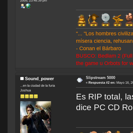
2005, 23:48:39 pm
"... "Los hombres civil
mísera ciencia, rehusan 
- Conan el Bárbaro
BUSCO: Bedlam 2 (Full C
the game u Orbots for w
Slipstream 5000
Sound_power
«
Respuesta #2 en:
Mayo 16, 20
...en la ciudad de la furia
Joshua
Es RIP total, la
dice PC CD R