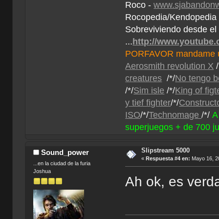
Roco -
www.sjabandonw
Rocopedia/Kendopedi
Sobreviviendo desde el
...
http://www.youtube
PORFAVOR mandame un 
Aerosmith revolution X
/
creatures
/*/
No tengo b
/*/
Sim isle
/*/
King of fig
y tief fighter
/*/
Construct
ISO
/*/
Technomage
/*/
A
superjuegos + de 700 j
Slipstream 5000
Sound_power
«
Respuesta #4 en:
Mayo 16, 20
...en la ciudad de la furia
Joshua
Ah ok, es verda