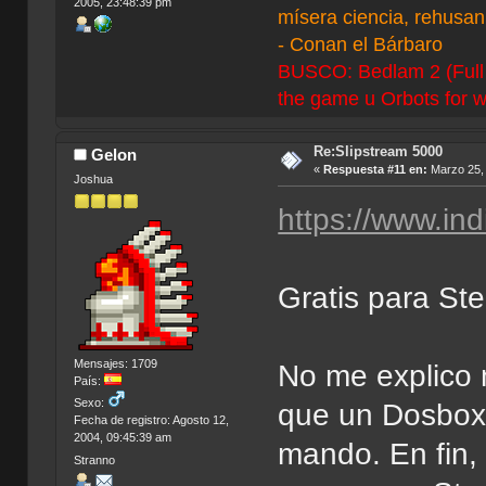
2005, 23:48:39 pm
mísera ciencia, rehusan 
- Conan el Bárbaro
BUSCO: Bedlam 2 (Full C
the game u Orbots for w
Re:Slipstream 5000
Gelon
«
Respuesta #11 en:
Marzo 25, 
Joshua
https://www.in
Gratis para St
Mensajes: 1709
No me explico 
País:
Sexo:
que un Dosbox 
Fecha de registro: Agosto 12,
2004, 09:45:39 am
mando. En fin,
Stranno