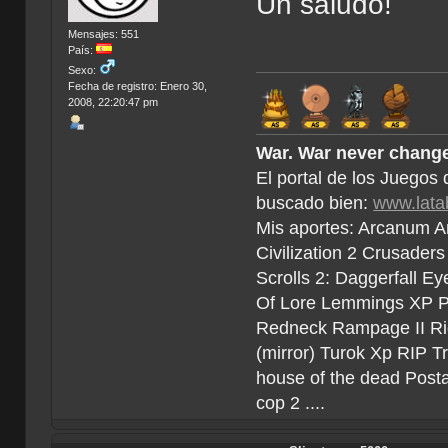
Un saludo!
Mensajes: 551
País:
Sexo:
Fecha de registro: Enero 30,
2008, 22:20:47 pm
War. War never change
El portal de los Juegos
buscado bien:
www.lata
Mis aportes: Arcanum An
Civilization 2 Crusader
Scrolls 2: Daggerfall Eye
Of Lore Lemmings XP Po
Redneck Rampage II Rid
(mirror) Turok Xp RIP T
house of the dead Post
cop 2 ....