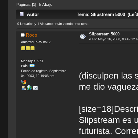
Páginas: [
1
]
Ir Abajo
Autor
Tema: Slipstream 5000 (Leíd
0 Usuarios y 1 Visitante están viendo este tema.
Slipstream 5000
Roco
«
en:
Mayo 16, 2008, 03:42:12 
Amstrad PCW 8512
Mensajes: 573
País:
Fecha de registro: Septiembre
(disculpen las 
04, 2003, 12:19:03 pm
me dio vagueza
[size=18]Descri
Slipstream es 
futurista. Corr