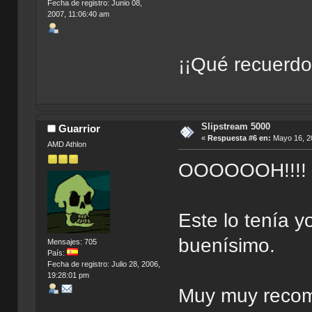
Fecha de registro: Junio 08,
2007, 11:06:40 am
¡¡Qué recuerd
Slipstream 5000
Guarrior
«
Respuesta #6 en:
Mayo 16, 20
AMD Athlon
OOOOOOH!!!!
Este lo tenía y
buenísimo.
Mensajes: 705
País:
Fecha de registro: Julio 28, 2006,
19:28:01 pm
Muy muy reco