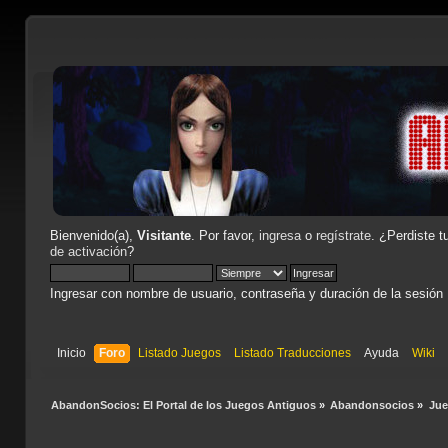
Bienvenido(a),
Visitante
. Por favor,
ingresa
o
regístrate
. ¿Perdiste t
de activación
?
Ingresar con nombre de usuario, contraseña y duración de la sesión
Inicio
Foro
Listado Juegos
Listado Traducciones
Ayuda
Wiki
AbandonSocios: El Portal de los Juegos Antiguos
»
Abandonsocios
»
Ju