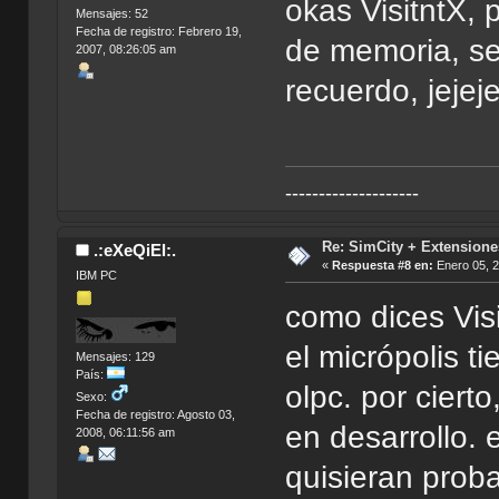
okas VisitntX,
Mensajes: 52
Fecha de registro: Febrero 19,
de memoria, se
2007, 08:26:05 am
recuerdo, jejej
--------------------
Re: SimCity + Extensione
.:eXeQiEl:.
«
Respuesta #8 en:
Enero 05, 2
IBM PC
como dices Visi
el micrópolis ti
Mensajes: 129
País:
olpc. por ciert
Sexo:
Fecha de registro: Agosto 03,
en desarrollo. es
2008, 06:11:56 am
quisieran probar