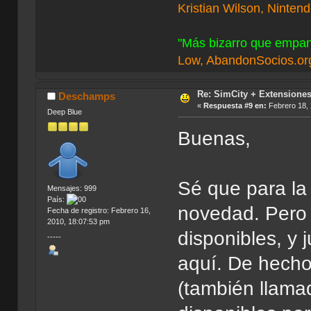
Kristian Wilson, Ninten
"Más bizarro que empan
Low, AbandonSocios.or
Re: SimCity + Extensione
Deschamps
«
Respuesta #9 en:
Febrero 18, 
Deep Blue
Buenas,
Sé que para la
Mensajes: 999
País:
novedad. Pero 
Fecha de registro: Febrero 16,
2010, 18:07:53 pm
disponibles, y 
-----
aquí. De hecho
(también llama