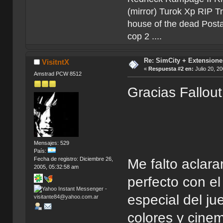
(mirror) Turok Xp RIP T
house of the dead Post
cop 2 ....
Re: SimCity + Extensione
VisitntX
«
Respuesta #2 en:
Julio 20, 2
Amstrad PCW 8512
Gracias Fallout
Mensajes: 529
País:
Fecha de registro: Diciembre 26,
Me falto aclar
2005, 05:32:58 am
perfecto con e
especial del j
colores y cine