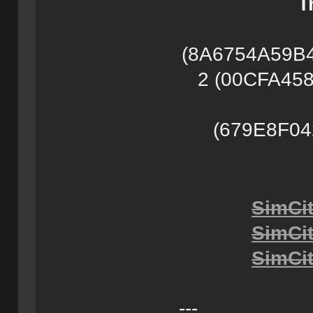
T
(8A6754A59B4
2 (00CFA45
(679E8F0
SimCit
SimCit
SimCit
---