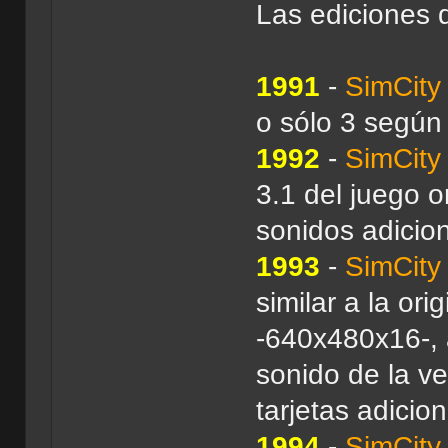
Las ediciones 
1991
-
SimCity
o sólo 3 según 
1992
-
SimCity
3.1 del juego o
sonidos adicio
1993
-
SimCity
similar a la or
-640x480x16-, 
sonido de la v
tarjetas adicio
1994
-
SimCity