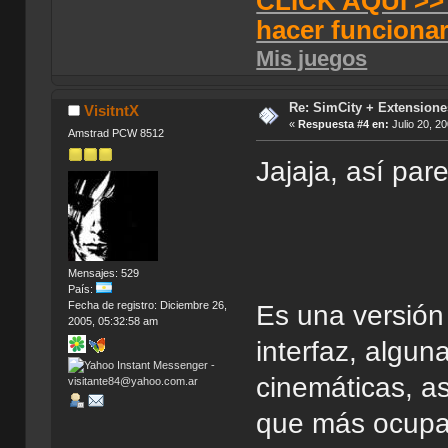
CLICK AQUI >> T
hacer funciona
Mis juegos
Re: SimCity + Extensione
VisitntX
«
Respuesta #4 en:
Julio 20, 2
Amstrad PCW 8512
Jajaja, así par
Mensajes: 529
País:
Fecha de registro: Diciembre 26,
Es una versión
2005, 05:32:58 am
interfaz, algun
cinemáticas, a
que más ocupa 