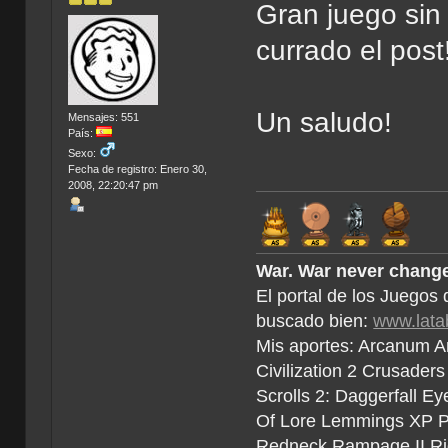
Gran juego sin
currado el post
Un saludo!
Mensajes: 551
País:
Sexo:
Fecha de registro: Enero 30,
2008, 22:20:47 pm
War. War never change
El portal de los Juegos
buscado bien:
www.lata
Mis aportes: Arcanum An
Civilization 2 Crusader
Scrolls 2: Daggerfall Eye
Of Lore Lemmings XP Po
Redneck Rampage II Rid