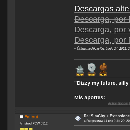
Descargas alte
Descarga, por
Descarga, por
Descarga, por 
«
Última modificación: Junio 24, 2022, 
"Dizzy my future, sill
Mis aportes:
Action Soccer [Imagen CD]
-
Ac
Re: SimCity + Extensione
Fallout
«
Respuesta #1 en:
Julio 20, 2
Amstrad PCW 8512