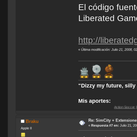
El código fuen
Liberated Gam
http://libera
«
Última modificación: Julio 21, 2008, 0
"Dizzy my future, sill
Mis aportes:
Action Soccer [Imagen CD]
-
Ac
Re: SimCity + Extensione
Braku
«
Respuesta #7 en:
Julio 21, 2
Apple II