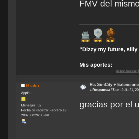
FMV del mismo
"Dizzy my future, sill
Mis aportes:
Action Soccer [Imagen CD]
-
Ac
Re: SimCity + Extensione
Braku
«
Respuesta #5 en:
Julio 21, 2
Apple II
gracias por el 
Mensajes: 52
Fecha de registro: Febrero 19,
2007, 08:26:05 am