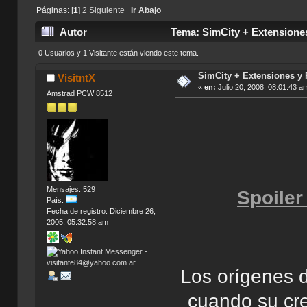
Páginas: [
1
]
2
Siguiente
Ir Abajo
Autor
Tema: SimCity + Extensiones
0 Usuarios y 1 Visitante están viendo este tema.
SimCity + Extensiones y
VisitntX
«
en:
Julio 20, 2008, 08:01:43 a
Amstrad PCW 8512
Mensajes: 529
Spoiler
País:
Fecha de registro: Diciembre 26,
2005, 05:32:58 am
Los orígenes 
cuando su cre