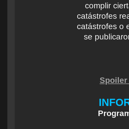
complir cie
catástrofes re
catástrofes o 
se publicar
Spoiler
INFO
Progra