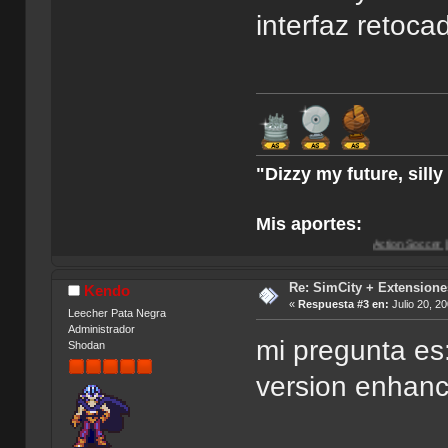
interfaz retoca
"Dizzy my future, sill
Mis aportes:
Action Soccer [Imagen CD]
-
Ac
Re: SimCity + Extensione
Kendo
«
Respuesta #3 en:
Julio 20, 2
Leecher Pata Negra
Administrador
mi pregunta es:
Shodan
version enhance