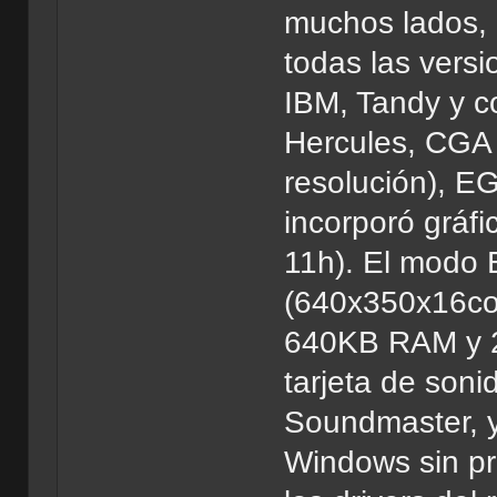
muchos lados, 
todas las vers
IBM, Tandy y c
Hercules, CGA
resolución), E
incorporó grá
11h). El modo 
(640x350x16col)
640KB RAM y 2
tarjeta de son
Soundmaster, y
Windows sin pr