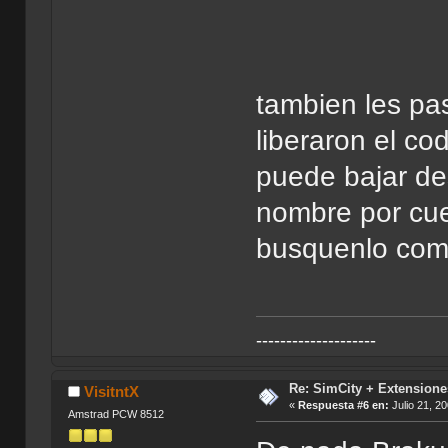
tambien les pas
liberaron el co
puede bajar des
nombre por cues
busquenlo como
--------------------
Re: SimCity + Extensione
VisitntX
«
Respuesta #6 en:
Julio 21, 2
Amstrad PCW 8512