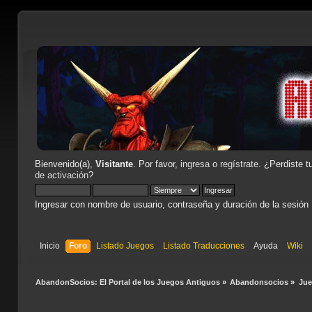
Bienvenido(a),
Visitante
. Por favor,
ingresa
o
regístrate
. ¿Perdiste t
de activación
?
Ingresar con nombre de usuario, contraseña y duración de la sesión
Inicio
Foro
Listado Juegos
Listado Traducciones
Ayuda
Wiki
AbandonSocios: El Portal de los Juegos Antiguos
»
Abandonsocios
»
Ju