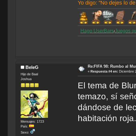
Yo digo: "No dejes lo de
Hago UserBars
Juegos q
/
Re:FIFA 98: Rumbo al Mu
BeleG
«
Respuesta #4 en:
Diciembre 2
Hijo de Baal
Joshua
El tema de Blur
temazo, sí seño
dándose de lec
habitación roja.
Mensajes: 1723
País:
Sexo: