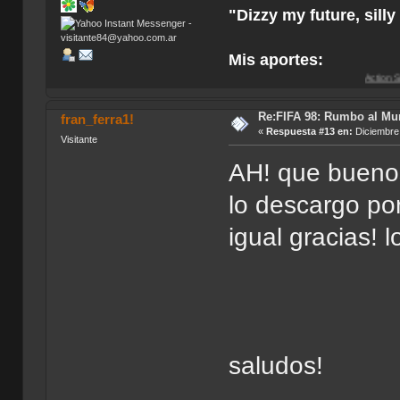
"Dizzy my future, sill
Mis aportes:
Action Soccer [Imagen
Re:FIFA 98: Rumbo al Mu
fran_ferra1!
«
Respuesta #13 en:
Diciembre 
Visitante
AH! que buenos
lo descargo por
igual gracias! l
saludos!