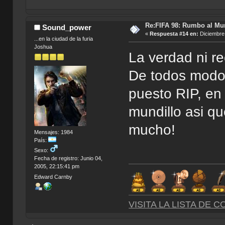
Re:FIFA 98: Rumbo al Mu
Sound_power
«
Respuesta #14 en:
Diciembre 
...en la ciudad de la furia
Joshua
La verdad ni r
De todos modo
puesto RIP, en
mundillo asi q
mucho!
Mensajes: 1984
País:
Sexo:
Fecha de registro: Junio 04,
2005, 22:15:41 pm
Edward Carnby
VISITA LA LISTA DE 