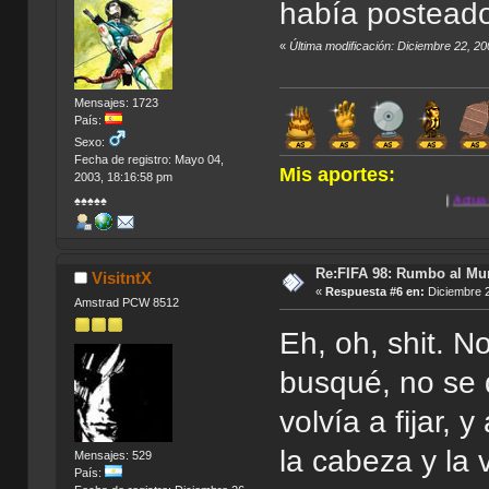
había posteado
«
Última modificación: Diciembre 22, 2
Mensajes: 1723
País:
Sexo:
Fecha de registro: Mayo 04,
Mis aportes:
2003, 18:16:58 pm
.
|
Actua Golf 2
|
Anno 
♠♠♠♠♠
.
Re:FIFA 98: Rumbo al Mu
VisitntX
«
Respuesta #6 en:
Diciembre 2
Amstrad PCW 8512
Eh, oh, shit. N
busqué, no se 
volvía a fijar,
la cabeza y la 
Mensajes: 529
País: