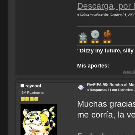
Descarga, por 
«
Última modificación: Octubre 21, 202
"Dizzy my future, sill
Mis aportes:
Action Soccer [Imagen
Re:FIFA 98: Rumbo al Mu
raycool
«
Respuesta #1 en:
Diciembre 2
IBM Roadrunner
Muchas gracias
me corría, la v