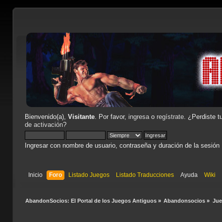
Bienvenido(a),
Visitante
. Por favor,
ingresa
o
regístrate
. ¿Perdiste t
de activación
?
Ingresar con nombre de usuario, contraseña y duración de la sesión
Inicio
Foro
Listado Juegos
Listado Traducciones
Ayuda
Wiki
AbandonSocios: El Portal de los Juegos Antiguos
»
Abandonsocios
»
Ju