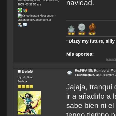
Fecha de registro: Diciembre 26,
navidad.
2005, 05:32:58 am
"Dizzy my future, sill
Mis aportes:
Action Soccer [Imagen
Re:FIFA 98: Rumbo al Mu
BeleG
«
Respuesta #7 en:
Diciembre 2
Hijo de Baal
Joshua
Jajaja, tranqui
ir a añadirlo a
sabe bien ni el
tengo tiempo p