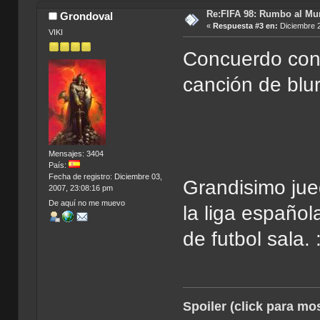
Re:FIFA 98: Rumbo al Mu
Grondoval
«
Respuesta #3 en:
Diciembre 2
VIKI
Concuerdo con 
canción de blur.
Mensajes: 3404
País:
Fecha de registro: Diciembre 03,
Grandisimo ju
2007, 23:08:16 pm
De aquí no me muevo
la liga españo
de futbol sala. 
Spoiler (click para mos