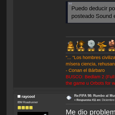
Puedo deducir por
posteado Sound e
"... "Los hombres civil
mísera ciencia, rehusan 
- Conan el Bárbaro
BUSCO: Bedlam 2 (Full C
the game u Orbots for w
Re:FIFA 98: Rumbo al Mu
raycool
«
Respuesta #11 en:
Diciembre 
IBM Roadrunner
Me dio problem