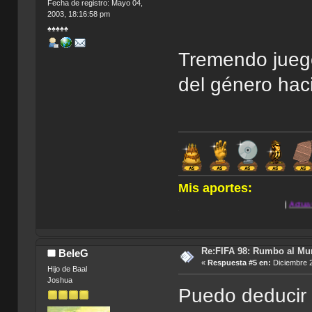
Fecha de registro: Mayo 04,
2003, 18:16:58 pm
♠♠♠♠♠
Tremendo juego
del género haci
Mis aportes:
.
|
Actua Golf 2
|
Anno 
.
Re:FIFA 98: Rumbo al Mu
BeleG
«
Respuesta #5 en:
Diciembre 2
Hijo de Baal
Joshua
Puedo deducir 