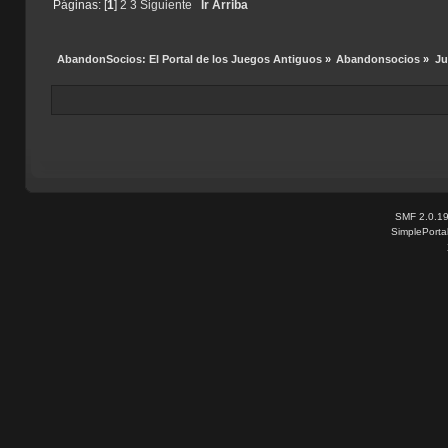
Páginas: [
1
]
2
3
Siguiente
Ir Arriba
AbandonSocios: El Portal de los Juegos Antiguos
»
Abandonsocios
»
Ju
SMF 2.0.1
SimplePorta