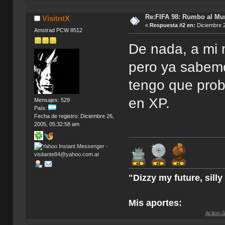
Re:FIFA 98: Rumbo al Mu
VisitntX
«
Respuesta #2 en:
Diciembre 2
Amstrad PCW 8512
De nada, a mi 
pero ya sabemo
tengo que proba
en XP.
Mensajes: 529
País:
Fecha de registro: Diciembre 26,
2005, 05:32:58 am
"Dizzy my future, sill
Mis aportes:
Action Soccer [Imagen