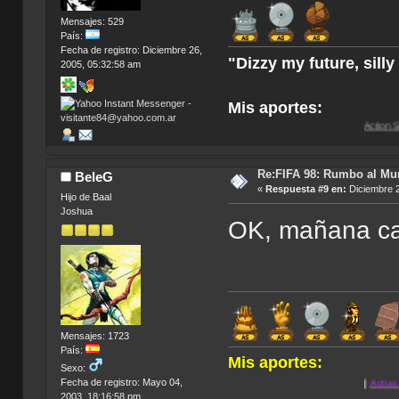
Mensajes: 529
País:
Fecha de registro: Diciembre 26,
"Dizzy my future, sill
2005, 05:32:58 am
Mis aportes:
Action Soccer [Imagen
Re:FIFA 98: Rumbo al Mu
BeleG
«
Respuesta #9 en:
Diciembre 2
Hijo de Baal
Joshua
OK, mañana ca
Mensajes: 1723
País:
Mis aportes:
Sexo:
.
Fecha de registro: Mayo 04,
|
Actua Golf 2
|
Anno 
.
2003, 18:16:58 pm