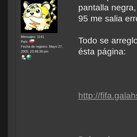
pantalla negra
95 me salia err
Mensajes: 1141
Todo se arregl
País:
Fecha de registro: Mayo 27,
ésta página:
2005, 23:48:39 pm
http://fifa.gala