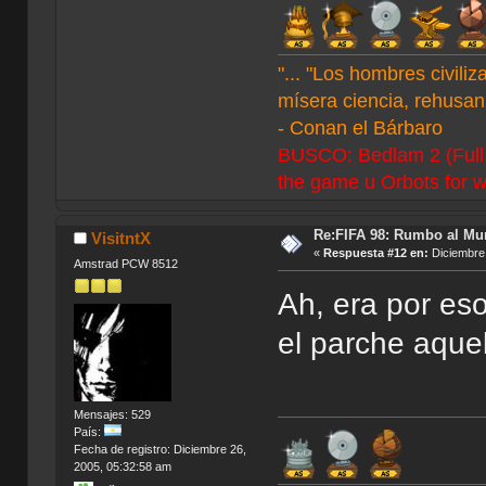
"... "Los hombres civil
mísera ciencia, rehusan 
- Conan el Bárbaro
BUSCO: Bedlam 2 (Full C
the game u Orbots for w
Re:FIFA 98: Rumbo al Mu
VisitntX
«
Respuesta #12 en:
Diciembre 
Amstrad PCW 8512
Ah, era por eso
el parche aquel
Mensajes: 529
País:
Fecha de registro: Diciembre 26,
2005, 05:32:58 am