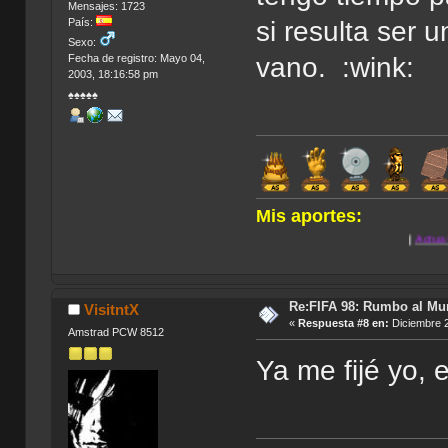
Mensajes: 1723
País:
si resulta ser 
Sexo:
Fecha de registro: Mayo 04,
vano. :wink:
2003, 18:16:58 pm
♠♠♠♠♠
Mis aportes:
.
|
Actua Golf 2
|
Anno 
.
Re:FIFA 98: Rumbo al Mu
VisitntX
«
Respuesta #8 en:
Diciembre 2
Amstrad PCW 8512
Ya me fijé yo,