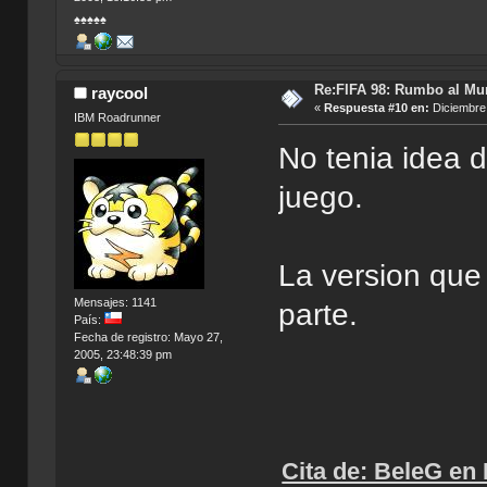
♠♠♠♠♠
Re:FIFA 98: Rumbo al Mu
raycool
«
Respuesta #10 en:
Diciembre 
IBM Roadrunner
No tenia idea 
juego.
La version que
Mensajes: 1141
parte.
País:
Fecha de registro: Mayo 27,
2005, 23:48:39 pm
Cita de: BeleG en