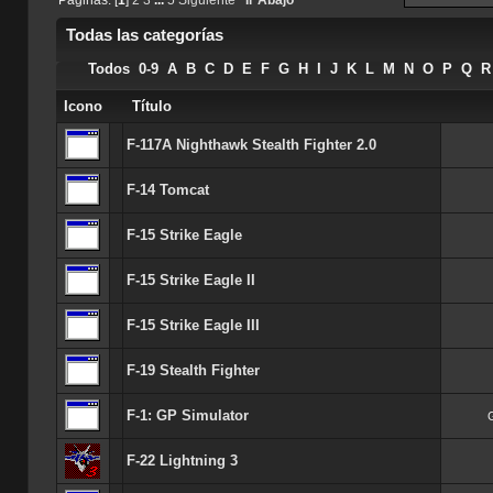
Todas las categorías
Todos
0-9
A
B
C
D
E
F
G
H
I
J
K
L
M
N
O
P
Q
R
Icono
Título
F-117A Nighthawk Stealth Fighter 2.0
F-14 Tomcat
F-15 Strike Eagle
F-15 Strike Eagle II
F-15 Strike Eagle III
F-19 Stealth Fighter
F-1: GP Simulator
F-22 Lightning 3