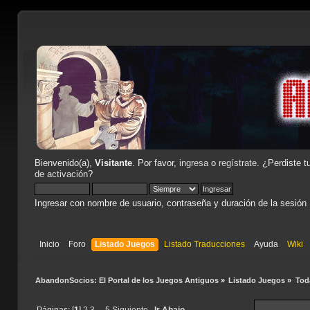
Bienvenido(a),
Visitante
. Por favor,
ingresa
o
regístrate
. ¿Perdiste t
de activación
?
Ingresar con nombre de usuario, contraseña y duración de la sesión
Inicio
Foro
Listado Juegos
Listado Traducciones
Ayuda
Wiki
AbandonSocios: El Portal de los Juegos Antiguos
»
Listado Juegos
»
Tod
Páginas: [
1
]
2
3
...
5
Siguiente
Ir Abajo