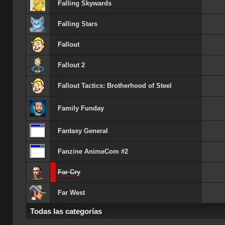
Falling Skywards
Falling Stars
Fallout
Fallout 2
Fallout Tactics: Brotherhood of Steel
Family Funday
Fantasy General
Fanzine AnimeCom #2
Far Cry
Far West
Todas las categorías